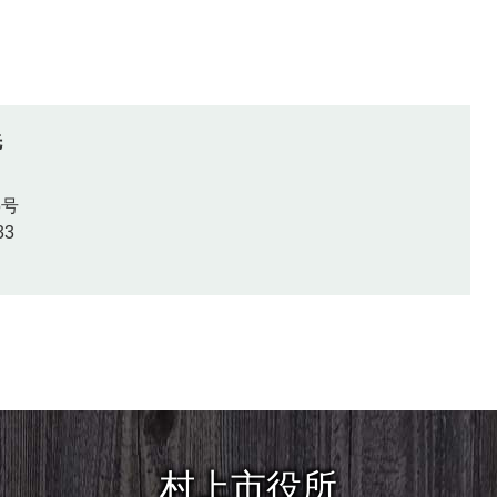
先
5号
33
村上市役所