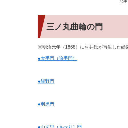
記事I
三ノ丸曲輪の門
※明治元年（1868）に村井氏が写生した
●大手門（追手門）
●飯野門
●羽黒門
●山辺里（さべり）門