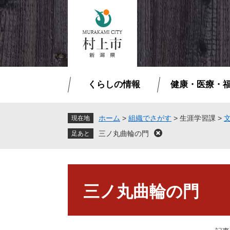
ペ
メ
ー
ニ
ジ
ュ
の
ー
先
を
頭
飛
で
ば
くらしの情報
健康・医療・
す
し
。
て
本
ホーム
>
組織でさがす
>
生涯学習課
>
現在地
文
三ノ丸曲輪の門
閉
へ
じ
る
本
文
三ノ丸曲輪の門