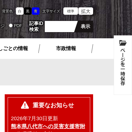
拡大
背景色
白
黒
青
文字サイズ
標準
記事ID
ージ
PDF
検索
しごとの情報
市政情報
重要なお知らせ
2026年7月30日更新
熊本県八代市への災害支援寄附