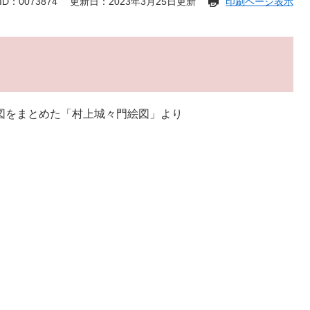
D：0073874
更新日：2023年3月25日更新
印刷ページ表示
絵図をまとめた「村上城々門絵図」より