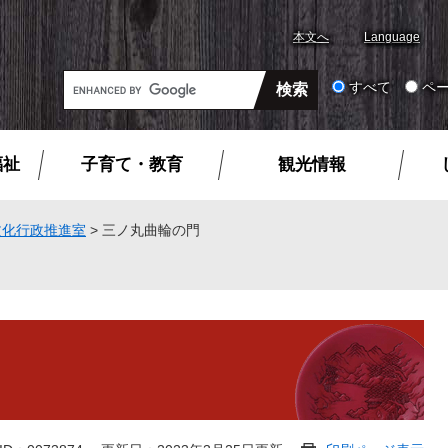
本文へ
Language
G
すべて
ペ
o
o
g
福祉
子育て・教育
観光情報
l
e
カ
文化行政推進室
>
三ノ丸曲輪の門
ス
タ
ム
検
索