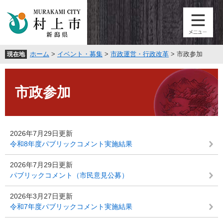
ペ
メ
ー
ニ
ジ
ュ
の
ー
先
を
ホーム
>
イベント・募集
>
市政運営・行政改革
>
市政参加
現在地
頭
飛
で
ば
本
す
し
文
。
て
市政参加
本
文
へ
2026年7月29日更新
令和8年度パブリックコメント実施結果
2026年7月29日更新
パブリックコメント（市民意見公募）
2026年3月27日更新
令和7年度パブリックコメント実施結果