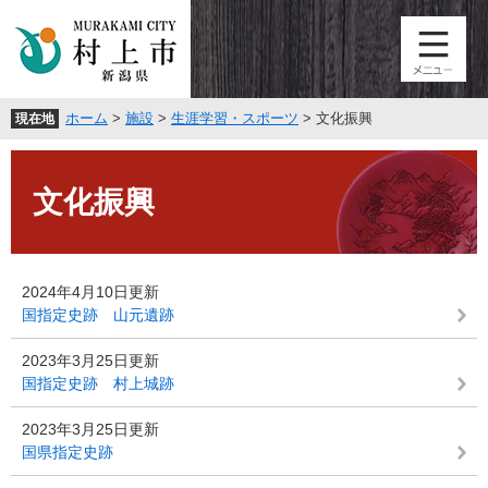
ペ
メ
ー
ニ
ジ
ュ
の
ー
先
を
ホーム
>
施設
>
生涯学習・スポーツ
>
文化振興
現在地
頭
飛
で
ば
本
す
し
文
。
て
文化振興
本
文
へ
2024年4月10日更新
国指定史跡 山元遺跡
2023年3月25日更新
国指定史跡 村上城跡
2023年3月25日更新
国県指定史跡