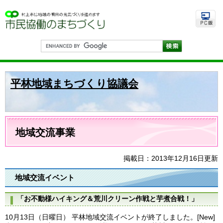
ペ
メ
ー
ニ
ジ
ュ
の
ー
先
を
G
頭
飛
o
で
ば
o
す
し
g
。
て
l
平林地域まちづくり協議会
e
本
カ
文
ス
へ
タ
ム
本
検
文
地域交流事業
索
掲載日：2013年12月16日更新
地域交流イベント
「お不動様ハイキング＆荒川クリーン作戦と芋煮合戦！」
10月13日（日曜日） 平林地域交流イベントが終了しました。[New]