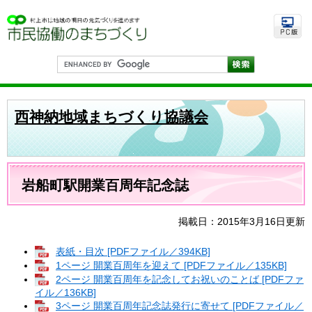
ペ
メ
ー
ニ
ジ
ュ
の
ー
先
を
G
頭
飛
o
で
ば
o
す
し
g
。
て
l
西神納地域まちづくり協議会
e
本
カ
文
ス
へ
タ
ム
本
検
文
岩船町駅開業百周年記念誌
索
掲載日：2015年3月16日更新
表紙・目次 [PDFファイル／394KB]
1ページ 開業百周年を迎えて [PDFファイル／135KB]
2ページ 開業百周年を記念してお祝いのことば [PDFファ
イル／136KB]
3ページ 開業百周年記念誌発行に寄せて [PDFファイル／