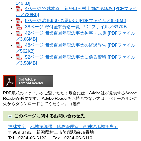
146KB]
4ページ 羽越本線 新発田～村上間のあゆみ [PDFファイ
ル／729KB]
8ページ 岩船町駅の思い出 [PDFファイル／6.45MB]
38ページ 寄付金御芳名一覧 [PDFファイル／637KB]
42ページ 開業百周年記念事業神事・式典 [PDFファイル
／3.06MB]
48ページ 開業百周年記念事業の経過報告 [PDFファイル
／562KB]
52ページ 開業百周年記念事業に係る資料 [PDFファイル
／3.58MB]
PDF形式のファイルをご覧いただく場合には、Adobe社が提供するAdobe
Readerが必要です。
Adobe Readerをお持ちでない方は、バナーのリンク
先からダウンロードしてください。（無料）
このページに関するお問い合わせ先
神林支所
地域振興課 総務管理室（西神納地域担当）
〒959-3492
新潟県村上市岩船駅前56番地
Tel：0254-66-6122
Fax：0254-66-6110