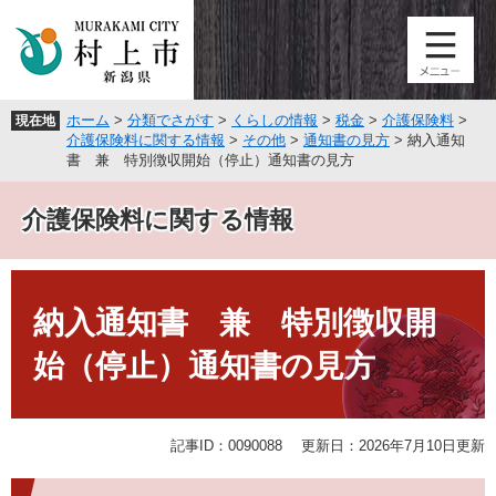
ペ
メ
ー
ニ
ジ
ュ
の
ー
先
を
ホーム
>
分類でさがす
>
くらしの情報
>
税金
>
介護保険料
>
現在地
頭
飛
介護保険料に関する情報
>
その他
>
通知書の見方
>
納入通知
で
ば
書 兼 特別徴収開始（停止）通知書の見方
す
し
。
て
介護保険料に関する情報
本
文
へ
本
文
納入通知書 兼 特別徴収開
始（停止）通知書の見方
記事ID：0090088
更新日：2026年7月10日更新