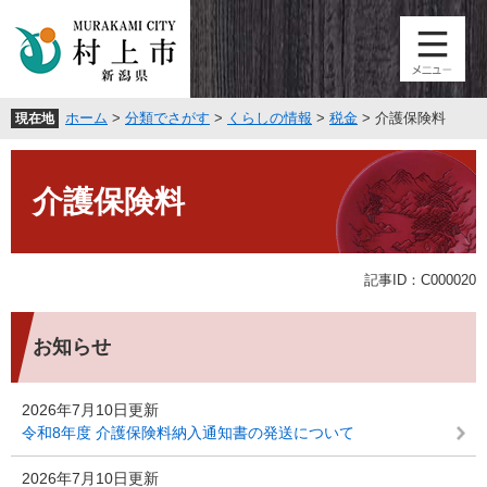
ペ
メ
ー
ニ
ジ
ュ
の
ー
先
を
ホーム
>
分類でさがす
>
くらしの情報
>
税金
>
介護保険料
現在地
頭
飛
で
ば
本
す
し
文
。
て
介護保険料
本
文
へ
記事ID：C000020
お知らせ
2026年7月10日更新
令和8年度 介護保険料納入通知書の発送について
2026年7月10日更新