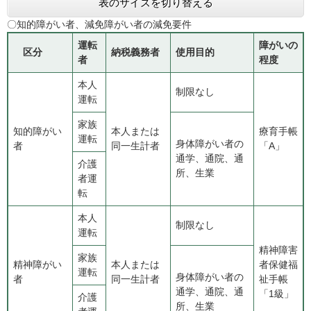
表のサイズを切り替える
〇知的障がい者、減免障がい者の減免要件
運転
障がいの
区分
納税義務者
使用目的
者
程度
本人
制限なし
運転
家族
知的障がい
本人または
療育手帳
運転
身体障がい者の
者
同一生計者
「A」
通学、通院、通
介護
所、生業
者運
転
本人
制限なし
運転
精神障害
家族
精神障がい
本人または
者保健福
運転
身体障がい者の
者
同一生計者
祉手帳
通学、通院、通
「1級」
介護
所、生業