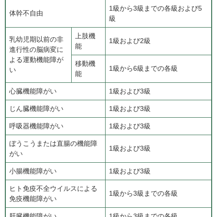
1級から3級までの各級および5
体幹不自由
級
上肢機
乳幼児期以前の非
1級および2級
能
進行性の脳病変に
よる運動機能障が
移動機
1級から6級までの各級
い
能
心臓機能障がい
1級および3級
じん臓機能障がい
1級および3級
呼吸器機能障がい
1級および3級
ぼうこうまたは直腸の機能障
1級および3級
がい
小腸機能障がい
1級および3級
ヒト免疫不全ウイルスによる
1級から3級までの各級
免疫機能障がい
肝臓機能障がい
1級から3級までの各級