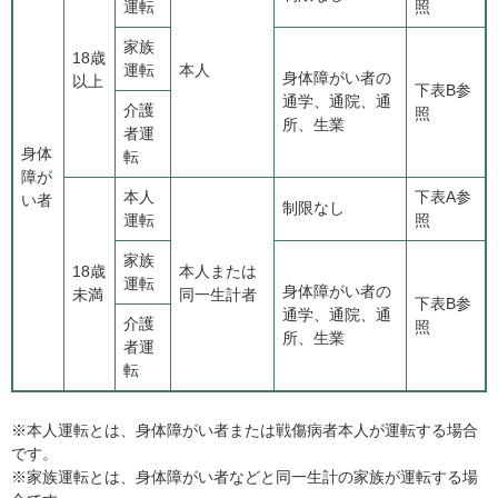
運転
照
家族
18歳
運転
本人
身体障がい者の
以上
下表B参
通学、通院、通
介護
照
所、生業
者運
身体
転
障が
本人
下表A参
い者
制限なし
運転
照
家族
18歳
本人または
運転
身体障がい者の
未満
同一生計者
下表B参
通学、通院、通
介護
照
所、生業
者運
転
※本人運転とは、身体障がい者または戦傷病者本人が運転する場合
です。
※家族運転とは、身体障がい者などと同一生計の家族が運転する場