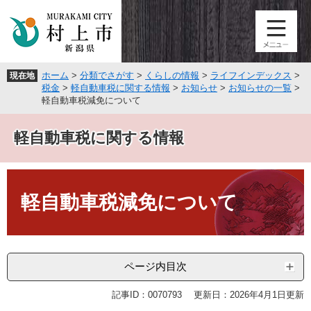
ペ
メ
ー
ニ
ジ
ュ
の
ー
先
を
ホーム
>
分類でさがす
>
くらしの情報
>
ライフインデックス
>
現在地
頭
飛
税金
>
軽自動車税に関する情報
>
お知らせ
>
お知らせの一覧
>
で
ば
軽自動車税減免について
す
し
。
て
軽自動車税に関する情報
本
文
へ
本
文
軽自動車税減免について
ページ内目次
記事ID：0070793
更新日：2026年4月1日更新