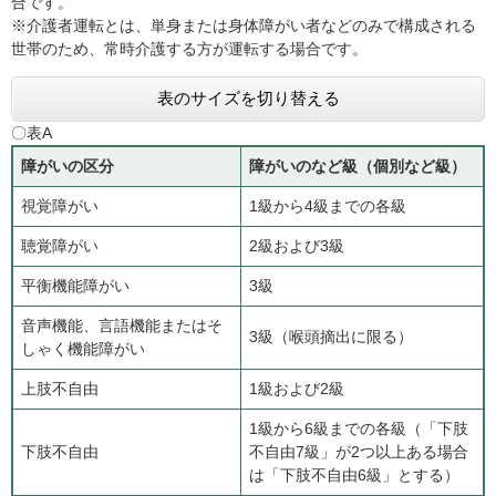
合です。
※介護者運転とは、単身または身体障がい者などのみで構成される
世帯のため、常時介護する方が運転する場合です。
表のサイズを切り替える
〇表A
障がいの区分
障がいのなど級（個別など級）
視覚障がい
1級から4級までの各級
聴覚障がい
2級および3級
平衡機能障がい
3級
音声機能、言語機能またはそ
3級（喉頭摘出に限る）
しゃく機能障がい
上肢不自由
1級および2級
1級から6級までの各級（「下肢
下肢不自由
不自由7級」が2つ以上ある場合
は「下肢不自由6級」とする）