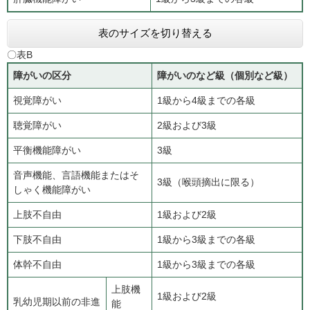
表のサイズを切り替える
〇表B
障がいの区分
障がいのなど級（個別など級）
視覚障がい
1級から4級までの各級
聴覚障がい
2級および3級
平衡機能障がい
3級
音声機能、言語機能またはそ
3級（喉頭摘出に限る）
しゃく機能障がい
上肢不自由
1級および2級
下肢不自由
1級から3級までの各級
体幹不自由
1級から3級までの各級
上肢機
1級および2級
乳幼児期以前の非進
能