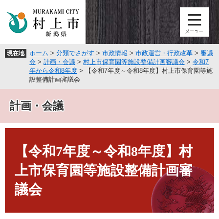
ペ
メ
ー
ニ
ジ
ュ
の
ー
先
を
ホーム
>
分類でさがす
>
市政情報
>
市政運営・行政改革
>
審議
現在地
頭
飛
会
>
計画・会議
>
村上市保育園等施設整備計画審議会
>
令和7
で
ば
年から令和8年度
>
【令和7年度～令和8年度】村上市保育園等施
す
し
設整備計画審議会
。
て
本
計画・会議
文
へ
本
文
【令和7年度～令和8年度】村
上市保育園等施設整備計画審
議会