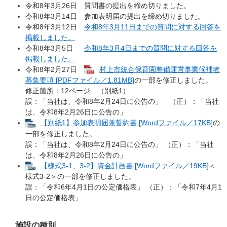
令和8年3月26日 質問書の提出を締め切りました。
令和8年3月14日 参加表明届の提出を締め切りました。
令和8年3月12日
令和8年3月11日までの質問に対する回答を
掲載しました。
令和8年3月5日
令和8年3月4日までの質問に対する回答を
掲載しました。
令和8年2月27日
村上市統合保育園整備運営事業候補者
募集要項 [PDFファイル／1.81MB]
の一部を修正しました。
修正箇所：12ページ （別紙1）
​誤：「当社は、令和8年2月24日に公告の」 （正）：「当社
は、令和8年2月26日に公告の」
【別紙1】参加表明届兼誓約書 [Wordファイル／17KB]
の
一部を修正しました。
誤：「当社は、令和8年2月24日に公告の」 （正）：「当社
は、令和8年2月26日に公告の」
【様式3-1、3-2】資金計画書 [Wordファイル／19KB]
＜
様式3-2＞の一部を修正しました。
誤：「令和6年4月1日の公定価格表」 （正）：「令和7年4月1
日の公定価格表」
施設の種別