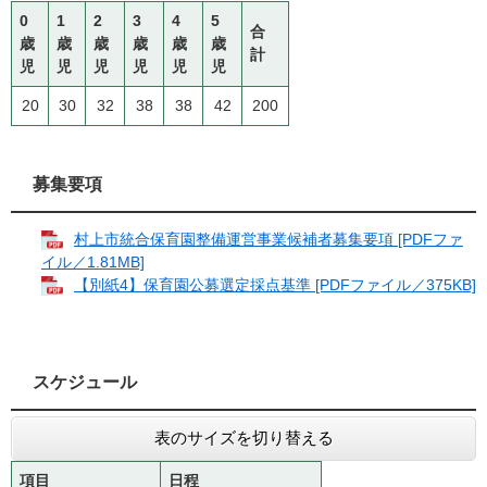
0
1
2
3
4
5
合
歳
歳
歳
歳
歳
歳
計
児
児
児
児
児
児
20
30
32
38
38
42
200
募集要項
村上市統合保育園整備運営事業候補者募集要項 [PDFファ
イル／1.81MB]
【別紙4】保育園公募選定採点基準 [PDFファイル／375KB]
スケジュール
表のサイズを切り替える
項目
日程