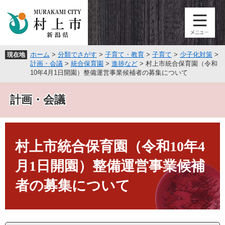
ペ
メ
ー
ニ
ジ
ュ
の
ー
先
を
ホーム
>
分類でさがす
>
子育て・教育
>
子育て
>
少子化対策
>
現在地
頭
飛
計画・会議
>
統合保育園
>
進捗など
>
村上市統合保育園（令和
で
ば
10年4月1日開園）整備運営事業候補者の募集について
す
し
。
て
計画・会議
本
文
へ
本
文
村上市統合保育園（令和10年4
月1日開園）整備運営事業候補
者の募集について