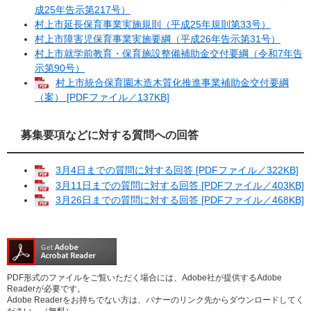
成25年告示第217号）
村上市延長保育事業実施規則（平成25年規則第33号）
村上市障害児保育事業実施要綱（平成26年告示第31号）
村上市就学前教育・保育施設整備補助金交付要綱
（令和7年告
示第90号）
村上市統合保育園木造木質化推進事業補助金交付要綱
（案） [PDFファイル／137KB]
募集要項などに対する質問への回答
3月4日までの質問に対する回答 [PDFファイル／322KB]
3月11日までの質問に対する回答 [PDFファイル／403KB]
3月26日までの質問に対する回答 [PDFファイル／468KB]
PDF形式のファイルをご覧いただく場合には、Adobe社が提供するAdobe
Readerが必要です。
Adobe Readerをお持ちでない方は、バナーのリンク先からダウンロードしてく