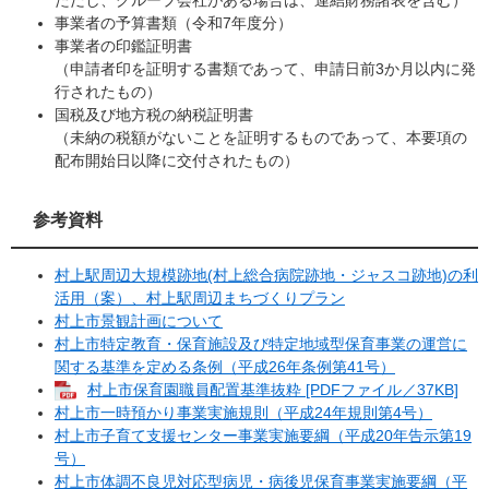
事業者の予算書類（令和7年度分）
事業者の印鑑証明書
（申請者印を証明する書類であって、申請日前3か月以内に発
行されたもの）
国税及び地方税の納税証明書
（未納の税額がないことを証明するものであって、本要項の
配布開始日以降に交付されたもの）
参考資料
村上駅周辺大規模跡地(村上総合病院跡地・ジャスコ跡地)の利
活用（案）、村上駅周辺まちづくりプラン
村上市景観計画について
村上市特定教育・保育施設及び特定地域型保育事業の運営に
関する基準を定める条例（平成26年条例第41号）
村上市保育園職員配置基準抜粋 [PDFファイル／37KB]
村上市一時預かり事業実施規則（平成24年規則第4号）
村上市子育て支援センター事業実施要綱（平成20年告示第19
号）
村上市体調不良児対応型病児・病後児保育事業実施要綱（平