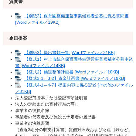
質問書
【別紙2】保育園整備運営事業候補者公募に係る質問書
[Wordファイル／19KB]
企画提案
【別紙3】提出書類一覧 [Wordファイル／21KB]
【様式1】村上市統合保育園整備運営事業候補者公募申込
書 [Wordファイル／14KB]
【様式2】施設整備計画書 [Wordファイル／16KB]
【様式3-1、3-2】資金計画書 [Wordファイル／19KB]
【様式4-1～4-7】提案内容に係る記述 [その他のファイル
／81KB]
法人登記簿謄本または登記事項証明書
法人の定款または寄付行為の写し
事業者の役員名簿
事業者の代表者及び施設長予定者の履歴書
事業者の決算書類
（直近3期分の収支計算書、賃借対照表および財産目録など。
ただし、グループ会社がある場合は、連結財務諸表を含む）