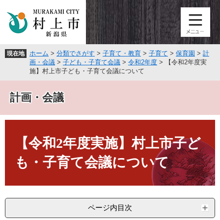
ペ
メ
ー
ニ
ジ
ュ
の
ー
先
を
ホーム
>
分類でさがす
>
子育て・教育
>
子育て
>
保育園
>
計
現在地
頭
飛
画・会議
>
子ども・子育て会議
>
令和2年度
>
【令和2年度実
で
ば
施】村上市子ども・子育て会議について
す
し
。
て
計画・会議
本
文
へ
本
文
【令和2年度実施】村上市子ど
も・子育て会議について
ページ内目次