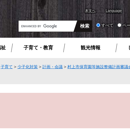
本文へ
Language
G
すべて
ペ
o
o
g
福祉
子育て・教育
観光情報
l
e
カ
>
子育て
>
少子化対策
>
計画・会議
>
村上市保育園等施設整備計画審議
ス
タ
ム
検
索