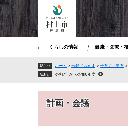
ペ
メ
ー
ニ
ジ
ュ
の
ー
先
を
頭
飛
で
ば
くらしの情報
健康・医療・
す
し
。
て
本
ホーム
>
分類でさがす
>
子育て・教育
現在地
文
令和7年から令和8年度
閉
へ
じ
る
計画・会議