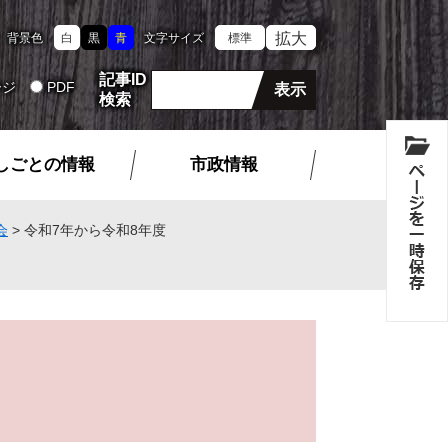
拡大
背景色
白
黒
青
文字サイズ
標準
記事ID
ージ
PDF
検索
しごとの情報
市政情報
会
>
令和7年から令和8年度