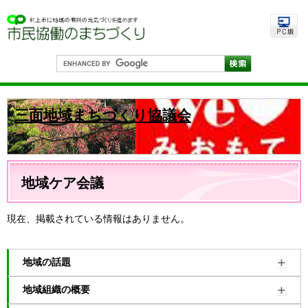
ペ
メ
ー
ニ
ジ
ュ
の
ー
先
を
G
頭
飛
o
で
ば
o
す
し
g
。
て
l
三面地域まちづくり協議会
e
本
カ
文
ス
へ
タ
ム
本
検
文
地域ケア会議
索
現在、掲載されている情報はありません。
地域の話題
地域組織の概要