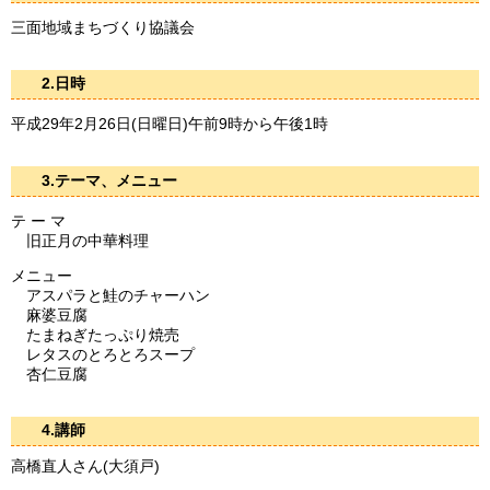
三面地域まちづくり協議会
2.日時
平成29年2月26日(日曜日)午前9時から午後1時
3.テーマ、メニュー
テ ー マ
旧正月の中華料理
メニュー
アスパラと鮭のチャーハン
麻婆豆腐
たまねぎたっぷり焼売
レタスのとろとろスープ
杏仁豆腐
4.講師
高橋直人さん(大須戸)