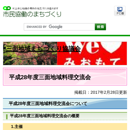
ペ
メ
ー
ニ
ジ
ュ
の
ー
先
を
G
頭
飛
o
で
ば
o
す
し
g
。
て
l
三面地域まちづくり協議会
e
本
カ
文
ス
へ
タ
ム
本
検
文
平成28年度三面地域料理交流会
索
掲載日：2017年2月28日更新
平成28年度三面地域料理交流会について
平成28年度三面地域料理交流会の概要
1.主催