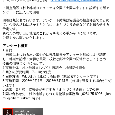
アンケートフォームのURLはこちら
https://forms.gle/bwP9QPPm1wuaABAx8
・拠点施設（村上地域コミュニティ空間「土間ん中」）に設置する紙ア
ンケートに記入して回答
回答は無記名で行います。アンケート結果は協議会の担当部会でまとめ
て、今後の活動に活かすとともに、まちづくり通信などでお知らせする
予定です。
あなたの思い出が地域のこれからを考える手がかりになります。
ご協力をお願いいたします。
アンケート概要
1.目的
校歌にまつわる思い出や心に残る風景をアンケート形式により調査
し、地域の記憶・大切な風景、校歌と郷土空間の関連性としてまとめ、
今後の地域づくりに活かす。
2.実施主体 村上地域まちづくり協議会 地域活性部会
3.回答の所要時間 7～10分程度
4.回答方法 WEBまたは紙による回答（無記名アンケートです）
5.実施期間 2026年2月1日～2026年3月31日（終期を延長する場合がござ
います）
6.結果 集計後、協議会が発行する「まちづくり通信」にて公表
7.問い合わせ先 村上地域まちづくり協議会事務局（0254-75-8926、jichi-
mu@city.murakami.lg.jp）