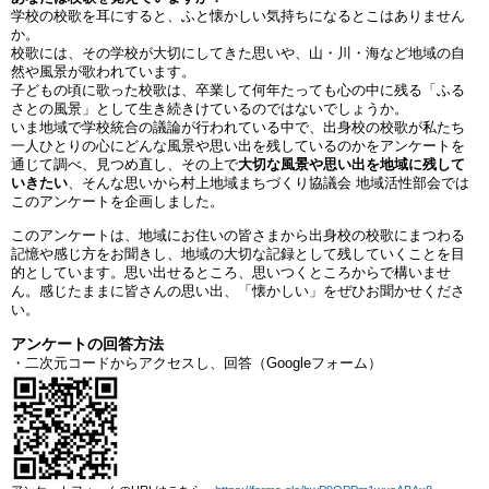
学校の校歌を耳にすると、ふと懐かしい気持ちになるとこはありません
か。
校歌には、その学校が大切にしてきた思いや、山・川・海など地域の自
然や風景が歌われています。
子どもの頃に歌った校歌は、卒業して何年たっても心の中に残る「ふる
さとの風景」として生き続きけているのではないでしょうか。
いま地域で学校統合の議論が行われている中で、出身校の校歌が私たち
一人ひとりの心にどんな風景や思い出を残しているのかをアンケートを
通じて調べ、見つめ直し、その上で
大切な風景や思い出を地域に残して
いきたい
、そんな思いから村上地域まちづくり協議会 地域活性部会では
このアンケートを企画しました。
このアンケートは、地域にお住いの皆さまから出身校の校歌にまつわる
記憶や感じ方をお聞きし、地域の大切な記録として残していくことを目
的としています。思い出せるところ、思いつくところからで構いませ
ん。感じたままに皆さんの思い出、「懐かしい」をぜひお聞かせくださ
い。
アンケートの回答方法
・二次元コードからアクセスし、回答（Googleフォーム）