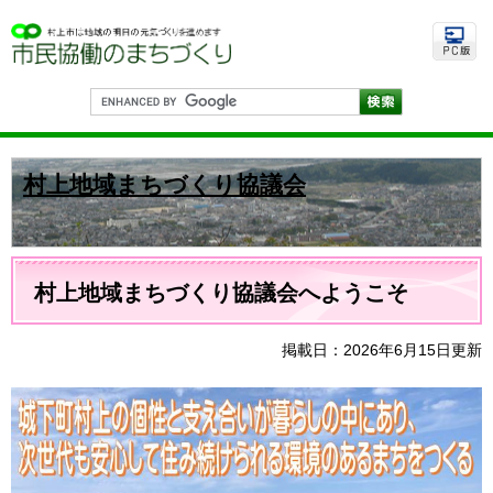
ペ
メ
ー
ニ
ジ
ュ
の
ー
先
を
G
頭
飛
o
で
ば
o
す
し
g
。
て
l
村上地域まちづくり協議会
e
本
カ
文
ス
へ
タ
ム
本
検
文
村上地域まちづくり協議会へようこそ
索
掲載日：2026年6月15日更新