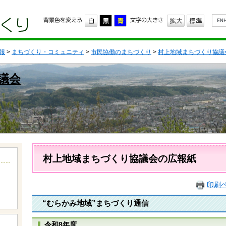
G
o
o
g
l
報
>
まちづくり・コミュニティ
>
市民協働のまちづくり
>
村上地域まちづくり協議
e
カ
ス
議会
タ
ム
検
索
本
文
村上地域まちづくり協議会の広報紙
印刷
“むらかみ地域”まちづくり通信
令和8年度