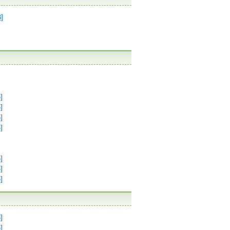
]
]
]
]
]
]
]
]
]
]