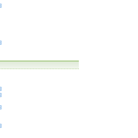
]
]
]
]
]
]