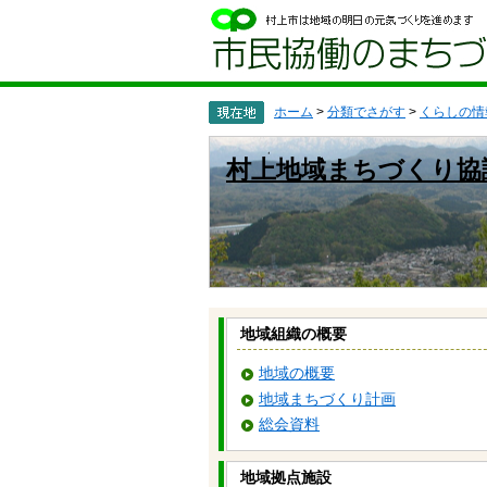
ペ
メ
ー
ニ
ジ
ュ
の
ー
先
を
頭
飛
ホーム
>
分類でさがす
>
くらしの情
で
ば
す
し
村上地域まちづくり協
。
て
本
文
へ
地域組織の概要
地域の概要
地域まちづくり計画
総会資料
地域拠点施設