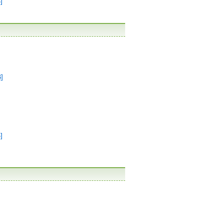
]
]
]