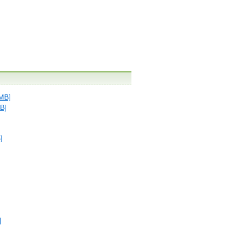
B]
B]
]
]