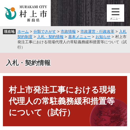
ペ
メ
ー
ニ
ジ
ュ
の
ー
先
を
ホーム
>
分類でさがす
>
市政情報
>
市政運営・行政改革
>
入札
現在地
頭
飛
契約制度
>
入札・契約情報
>
基本メニュー
>
お知らせ
>
村上市
で
ば
発注工事における現場代理人の常駐義務緩和措置等について（試
す
し
行）
。
て
本
入札・契約情報
文
へ
本
文
村上市発注工事における現場
代理人の常駐義務緩和措置等
について（試行）