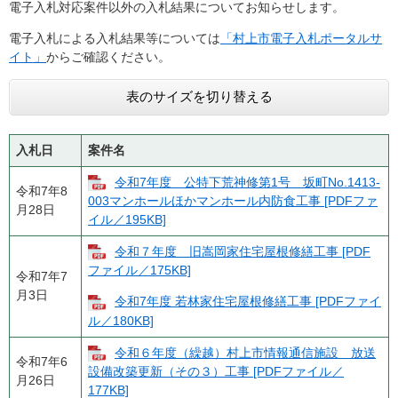
電子入札対応案件以外の入札結果についてお知らせします。
電子入札による入札結果等については
「村上市電子入札ポータルサ
イト」
からご確認ください。
表のサイズを切り替える
入札日
案件名
令和7年度 公特下荒神修第1号 坂町No.1413-
令和7年8
003マンホールほかマンホール内防食工事 [PDFファ
月28日
イル／195KB]
令和７年度 旧嵩岡家住宅屋根修繕工事 [PDF
ファイル／175KB]
令和7年7
月3日
令和7年度 若林家住宅屋根修繕工事 [PDFファイ
ル／180KB]
令和６年度（繰越）村上市情報通信施設 放送
令和7年6
設備改築更新（その３）工事 [PDFファイル／
月26日
177KB]