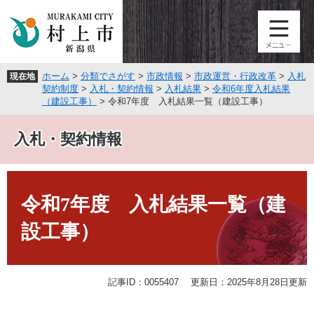
ペ
メ
ー
ニ
ジ
ュ
の
ー
先
を
ホーム
>
分類でさがす
>
市政情報
>
市政運営・行政改革
>
入札
現在地
頭
飛
契約制度
>
入札・契約情報
>
入札結果
>
令和6年度入札結果
で
ば
（建設工事）
>
令和7年度 入札結果一覧（建設工事）
す
し
。
て
入札・契約情報
本
文
へ
本
文
令和7年度 入札結果一覧（建
設工事）
記事ID：0055407
更新日：2025年8月28日更新