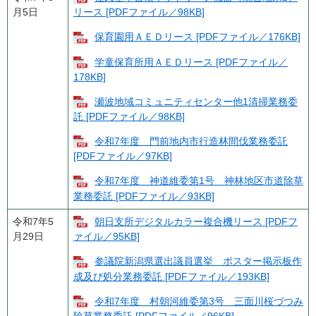
月5日
リース [PDFファイル／98KB]
保育園用ＡＥＤリース [PDFファイル／176KB]
学童保育所用ＡＥＤリース [PDFファイル／
178KB]
瀬波地域コミュニティセンター他1清掃業務委
託 [PDFファイル／98KB]
令和7年度 門前地内市行造林間伐業務委託
[PDFファイル／97KB]
令和7年度 神道維委第1号 神林地区市道除草
業務委託 [PDFファイル／93KB]
令和7年5
朝日支所デジタルカラー複合機リース [PDFフ
月29日
ァイル／95KB]
参議院新潟県選出議員選挙 ポスター掲示板作
成及び処分業務委託 [PDFファイル／193KB]
令和7年度 村朝河維委第3号 三面川桜づつみ
除草業務委託 [PDFファイル／96KB]