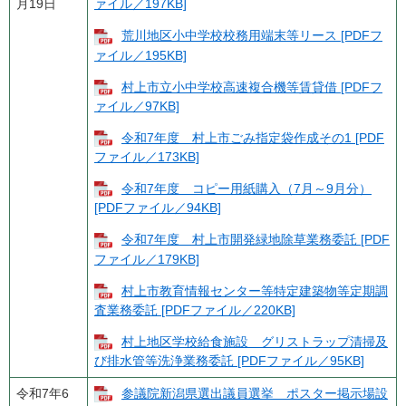
月19日
ァイル／197KB]
荒川地区小中学校校務用端末等リース [PDFフ
ァイル／195KB]
村上市立小中学校高速複合機等賃貸借 [PDFフ
ァイル／97KB]
令和7年度 村上市ごみ指定袋作成その1 [PDF
ファイル／173KB]
令和7年度 コピー用紙購入（7月～9月分）
[PDFファイル／94KB]
令和7年度 村上市開発緑地除草業務委託 [PDF
ファイル／179KB]
村上市教育情報センター等特定建築物等定期調
査業務委託 [PDFファイル／220KB]
村上地区学校給食施設 グリストラップ清掃及
び排水管等洗浄業務委託 [PDFファイル／95KB]
令和7年6
参議院新潟県選出議員選挙 ポスター掲示場設