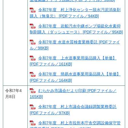
令和7年度 村上浄化センター脱水汚泥消臭剤
購入（無臭元） [PDFファイル／94KB]
令和7年度 岩船汚水中継ポンプ場硫化水素抑
制剤購入（ダッシュエース） [PDFファイル／95KB]
令和7年度 水道水質検査業務委託 [PDFファイ
ル／98KB]
令和7年度 上水道事業用薬品購入【単価】
[PDFファイル／161KB]
令和7年度 簡易水道事業用薬品購入【単価】
[PDFファイル／164KB]
令和7年4
むらかみ市議会だより印刷 [PDFファイル／
月8日
165KB]
令和7年度 村上市議会会議録調製業務委託
[PDFファイル／97KB]
令和7年度 村上市役所本庁舎空調設備保守管