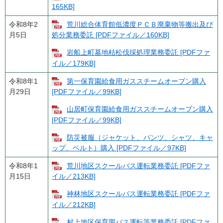
165KB]
令和8年2
荒川総合体育館低濃度ＰＣＢ廃棄物等搬出及び
月5日
処分業務委託 [PDFファイル／160KB]
岩船上町墓地枯松伐採処理業務委託 [PDFファ
イル／179KB]
令和8年1
第一保育園給食用ガススチームオーブン購入
月29日
[PDFファイル／99KB]
山居町保育園給食用ガススチームオーブン購入
[PDFファイル／99KB]
防災被服（ジャケット、パンツ、シャツ、キャ
ップ、ベルト）購入 [PDFファイル／97KB]
令和8年1
荒川地区スクールバス運転業務委託 [PDFファ
月15日
イル／213KB]
神林地区スクールバス運転業務委託 [PDFファ
イル／212KB]
村上地区保育園バス運転等業務委託 [PDFファ