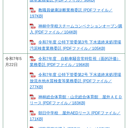
教職員健康診断業務委託 [PDFファイル／
197KB]
神林中学校スチームコンベクションオーブン購
入 [PDFファイル／104KB]
令和7年度 公特下管委第3号 下水道終末処理場
汚泥検査業務委託 [PDFファイル／105KB]
令和7年5
令和7年度 自動車騒音常時監視（面的評価）
月22日
業務委託 [PDFファイル／196KB]
令和7年度 公特下管委第2号 下水道終末処理場
放流水他水質検査等業務委託 [PDFファイル／
277KB]
神林総合体育館・山北総合体育館 屋外ＡＥＤ
リース [PDFファイル／183KB]
朝日中学校 屋外AEDリース [PDFファイル／
171KB]