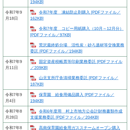
194KB]
令和7年9
令和7年度 凍結防止剤購入 [PDFファイル／
月18日
162KB]
令和7年度 コピー用紙購入（10月～12月分）
[PDFファイル／97KB]
荒沢最終処分場 活性炭・砂ろ過材等交換業務
委託 [PDFファイル／194KB]
令和7年9
固定資産税帳票等印刷業務委託 [PDFファイル
月11日
／209KB]
山北支所庁舎清掃業務委託 [PDFファイル／
187KB]
令和7年9
保育園 給食用備品購入 [PDFファイル／
月4日
194KB]
令和7年8
令和6年度用 村上市地方公会計財務書類作成
月28日
支援業務委託 [PDFファイル／204KB]
令和7年8
高南保育園給食用ガススチームオーブン購入