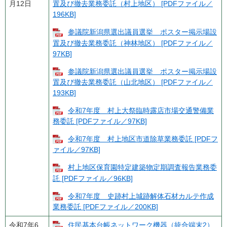
月12日
置及び撤去業務委託（村上地区） [PDFファイル／
196KB]
参議院新潟県選出議員選挙 ポスター掲示場設
置及び撤去業務委託（神林地区） [PDFファイル／
97KB]
参議院新潟県選出議員選挙 ポスター掲示場設
置及び撤去業務委託（山北地区） [PDFファイル／
193KB]
令和7年度 村上大祭臨時露店市場交通警備業
務委託 [PDFファイル／97KB]
令和7年度 村上地区市道除草業務委託 [PDFフ
ァイル／97KB]
村上地区保育園特定建築物定期調査報告業務委
託 [PDFファイル／96KB]
令和7年度 史跡村上城跡解体石材カルテ作成
業務委託 [PDFファイル／200KB]
令和7年6
住民基本台帳ネットワーク機器（統合端末2）