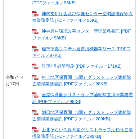
[PDFファイル／93KB]
神林支所庁舎及び保健センター空調設備保守点
検業務委託 [PDFファイル／95KB]
神林農村環境改善センター管理業務委託 [PDF
ファイル／98KB]
標準準拠システム連携用機器等リース [PDFフ
ァイル／97KB]
洋形4号封筒印刷 [PDFファイル／171KB]
令和7年4
村上地区保育園（6園）グリストラップ油粕除
月17日
去清掃業務委託 [PDFファイル／98KB]
金屋保育園グリストラップ油粕除去清掃業務委
託 [PDFファイル／98KB]
朝日地区保育園（3園）グリストラップ油粕除
去清掃業務委託 [PDFファイル／200KB]
山北そらいろ保育園グリストラップ油粕除去清
掃業務委託 [PDFファイル／198KB]