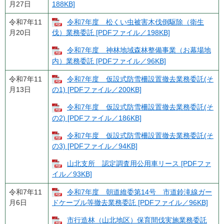
月27日
188KB]
令和7年11
令和7年度 松くい虫被害木伐倒駆除（衛生
月20日
伐）業務委託 [PDFファイル／198KB]
令和7年度 神林地域森林整備事業（お幕場地
内）業務委託 [PDFファイル／96KB]
令和7年11
令和7年度 仮設式防雪柵設置撤去業務委託(そ
月13日
の1) [PDFファイル／200KB]
令和7年度 仮設式防雪柵設置撤去業務委託(そ
の2) [PDFファイル／186KB]
令和7年度 仮設式防雪柵設置撤去業務委託(そ
の3) [PDFファイル／94KB]
山北支所 認定調査用公用車リース [PDFファ
イル／93KB]
令和7年11
令和7年度 朝道維委第14号 市道鈴滝線ガー
月6日
ドケーブル等撤去業務委託 [PDFファイル／96KB]
市行造林（山北地区）保育間伐実施業務委託