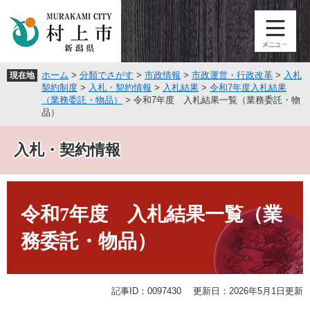
ペ
メ
ー
ニ
ジ
ュ
の
ー
先
を
ホーム
>
分類でさがす
>
市政情報
>
市政運営・行政改革
>
入札
現在地
頭
飛
契約制度
>
入札・契約情報
>
入札結果
>
令和7年度入札結果
で
ば
（業務委託・物品）
>
令和7年度 入札結果一覧（業務委託・物
す
し
品）
。
て
本
入札・契約情報
文
へ
本
文
令和7年度 入札結果一覧（業
務委託・物品）
記事ID：0097430
更新日：2026年5月1日更新