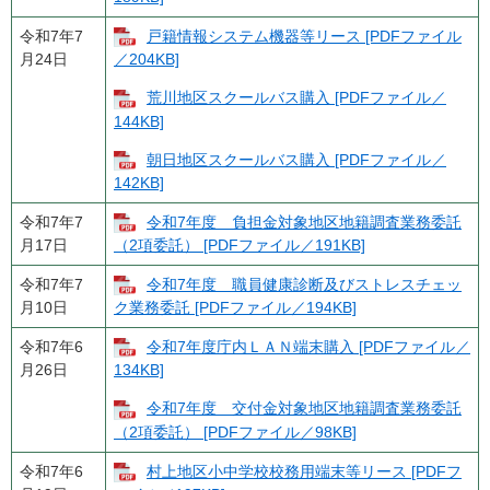
令和7年7
戸籍情報システム機器等リース [PDFファイル
月24日
／204KB]
荒川地区スクールバス購入 [PDFファイル／
144KB]
朝日地区スクールバス購入 [PDFファイル／
142KB]
令和7年7
令和7年度 負担金対象地区地籍調査業務委託
月17日
（2項委託） [PDFファイル／191KB]
令和7年7
令和7年度 職員健康診断及びストレスチェッ
月10日
ク業務委託 [PDFファイル／194KB]
令和7年6
令和7年度庁内ＬＡＮ端末購入 [PDFファイル／
月26日
134KB]
令和7年度 交付金対象地区地籍調査業務委託
（2項委託） [PDFファイル／98KB]
令和7年6
村上地区小中学校校務用端末等リース [PDFフ