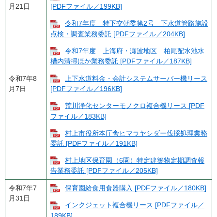
月21日
[PDFファイル／199KB]
令和7年度 特下交朝委第2号 下水道管路施設
点検・調査業務委託 [PDFファイル／204KB]
令和7年度 上海府・瀬波地区 柏尾配水池水
槽内清掃ほか業務委託 [PDFファイル／187KB]
令和7年8
上下水道料金・会計システムサーバー機リース
月7日
[PDFファイル／196KB]
荒川浄化センターモノクロ複合機リース [PDF
ファイル／183KB]
村上市役所本庁舎ヒマラヤシダー伐採処理業務
委託 [PDFファイル／191KB]
村上地区保育園（6園）特定建築物定期調査報
告業務委託 [PDFファイル／205KB]
令和7年7
保育園給食用食器購入 [PDFファイル／180KB]
月31日
インクジェット複合機リース [PDFファイル／
189KB]