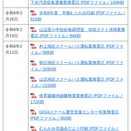
下水汚泥収集運搬業務委託 [PDFファイル／100KB]
令和8年2
令和8年度 市報むらかみ印刷 [PDFファイル／
月26日
91KB]
令和8年2
山辺里小学校給食調理室 排気ダクト清掃業務
月19日
委託 [PDFファイル／94KB]
令和8年2
村上地区スクールバス運転業務委託 [PDFファ
月12日
イル／98KB]
朝日地区スクールバス運転業務委託 [PDFファ
イル／209KB]
山北地区スクールバス運転業務委託 [PDFファ
イル／215KB]
保育園腸内細菌検査業務委託 [PDFファイル／
172KB]
GIGAスクール運営支援センター等業務委託
[PDFファイル／95KB]
むらかみ市議会だより印刷 [PDFファイル／