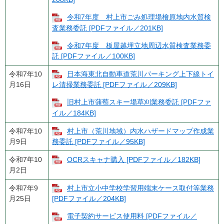
令和7年度 村上市ごみ処理場檜原地内水質検
査業務委託 [PDFファイル／201KB]
令和7年度 板屋越埋立地周辺水質検査業務委
託 [PDFファイル／100KB]
令和7年10
日本海東北自動車道荒川パーキング上下線トイ
月16日
レ清掃業務委託 [PDFファイル／209KB]
旧村上市蒲萄スキー場草刈業務委託 [PDFファ
イル／184KB]
令和7年10
村上市（荒川地域）内水ハザードマップ作成業
月9日
務委託 [PDFファイル／95KB]
令和7年10
OCRスキャナ購入 [PDFファイル／182KB]
月2日
令和7年9
村上市立小中学校学習用端末ケース取付等業務
月25日
[PDFファイル／204KB]
電子契約サービス使用料 [PDFファイル／