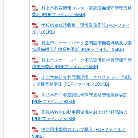
村上市教育情報センター空調設備保守管理業務
委託 [PDFファイル／95KB]
学校給食残渣収集・運搬業務委託 [PDFファイ
ル／101KB]
村上市スケートパーク空調設備機器点検及び換
気設備機器点検業務委託 [PDFファイル／95KB]
村上市スケートパーク消防設備維持管理保守管
理業務委託 [PDFファイル／95KB]
山北学校給食共同調理場 グリストラップ汲取
り清掃業務委託 [PDFファイル／100KB]
消防本部庁舎空調設備保守点検管理業務委託
[PDFファイル／92KB]
高規格救急自動車用資機材および消耗品購入
[PDFファイル／57KB]
消防用小型動力ポンプ購入 [PDFファイル／
58KB]