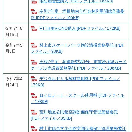
消防用管鎗購入 [PDFファイル／187KB]
令和7年度 坪根地内市行造林利用間伐業務委
託 [PDFファイル／100KB]
令和7年5
FTTH用V-ONU購入 [PDFファイル／172KB]
月15日
令和7年5
村上市スケートパーク施設清掃業務委託 [PDF
月8日
ファイル／93KB]
令和7年度 朝道維委第1号 市道鈴滝線ガード
ケーブル等設置業務委託 [PDFファイル／208KB]
令和7年4
デジタルドリル教材使用料 [PDFファイル／
月24日
179KB]
ロイロノート・スクール使用料 [PDFファイル
／176KB]
荒川地区公民館空調設備保守管理業務委託
[PDFファイル／95KB]
村上市総合文化会館空調設備保守管理業務委託