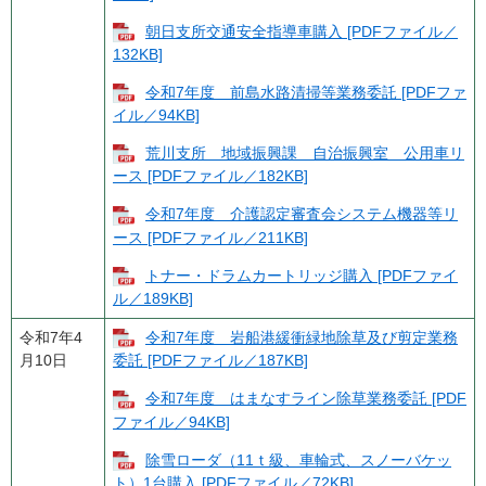
朝日支所交通安全指導車購入 [PDFファイル／
132KB]
令和7年度 前島水路清掃等業務委託 [PDFファ
イル／94KB]
荒川支所 地域振興課 自治振興室 公用車リ
ース [PDFファイル／182KB]
令和7年度 介護認定審査会システム機器等リ
ース [PDFファイル／211KB]
トナー・ドラムカートリッジ購入 [PDFファイ
ル／189KB]
令和7年4
令和7年度 岩船港緩衝緑地除草及び剪定業務
月10日
委託 [PDFファイル／187KB]
令和7年度 はまなすライン除草業務委託 [PDF
ファイル／94KB]
除雪ローダ（11ｔ級、車輪式、スノーバケッ
ト）1台購入 [PDFファイル／72KB]