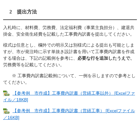
2 提出方法
​入札時に、材料費、労務費、法定福利費（事業主負担分）、建退共
掛金、安全衛生経費を記載した工事費内訳書を提出してください。
様式は任意とし、欄外での明示又は別様式による提出も可能としま
すが、市が発注時に示す単抜き設計書を用いて工事費内訳書を作成
する場合は、下記の記載例を参考に、
必要な行を追加したうえで、
労務費等を記載してください。
※ 工事費内訳書記載例について、一例を示しますので参考とし
てください。
【参考例 市作成】工事費内訳書（営繕工事以外） [Excelファ
イル／18KB]
【参考例 市作成】工事費内訳書（営繕工事） [Excelファイル
／16KB]