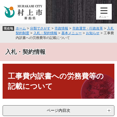
ペ
メ
ー
ニ
ジ
ュ
の
ー
先
を
ホーム
>
分類でさがす
>
市政情報
>
市政運営・行政改革
>
入札
現在地
頭
飛
契約制度
>
入札・契約情報
>
基本メニュー
>
お知らせ
>
工事費
で
ば
内訳書への労務費等の記載について
す
し
。
て
入札・契約情報
本
文
へ
本
文
工事費内訳書への労務費等の
記載について
ページ内目次