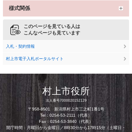
様式関係
このページを見ている人は
こんなページも見ています
入札・契約情報
村上市電子入札ポータルサイト
村上市役所
法人番号7000020152129
〒958-8501 新潟県村上市三之町1番1号
Tel：0254-53-2111（代表）
Fax：0254-53-3840（代表）
開庁時間：月曜日から金曜日／8時30分から17時15分（土曜日・