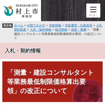
ペ
メ
ー
ニ
ジ
ュ
の
ー
先
を
ホーム
>
分類でさがす
>
市政情報
>
市政運営・行政改革
>
入札
現在地
頭
飛
契約制度
>
入札・契約情報
>
様式関係
>
規程・要綱
>
「測量・
で
ば
建設コンサルタント等業務最低制限価格算出要領」の改正につい
す
し
て
。
て
本
入札・契約情報
文
へ
本
文
「測量・建設コンサルタント
等業務最低制限価格算出要
領」の改正について