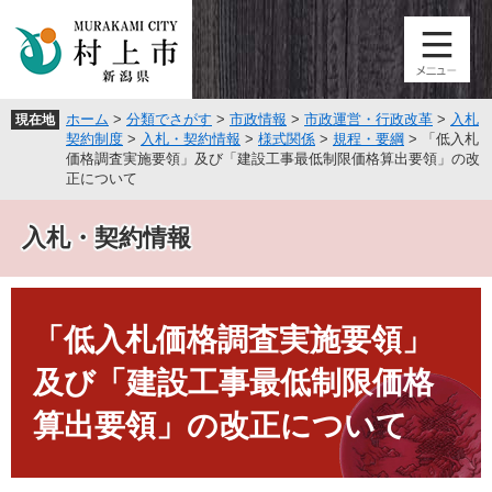
ペ
メ
ー
ニ
ジ
ュ
の
ー
先
を
ホーム
>
分類でさがす
>
市政情報
>
市政運営・行政改革
>
入札
現在地
頭
飛
契約制度
>
入札・契約情報
>
様式関係
>
規程・要綱
>
「低入札
で
ば
価格調査実施要領」及び「建設工事最低制限価格算出要領」の改
す
し
正について
。
て
本
入札・契約情報
文
へ
本
文
「低入札価格調査実施要領」
及び「建設工事最低制限価格
算出要領」の改正について