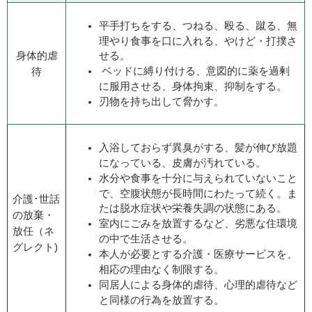
平手打ちをする、つねる、殴る、蹴る、無
理やり食事を口に入れる、やけど・打撲さ
身体的虐
せる。
ベッドに縛り付ける、意図的に薬を過剰
待
に服用させる、身体拘束、抑制をする。
刃物を持ち出して脅かす。
入浴しておらず異臭がする、髪が伸び放題
になっている、皮膚が汚れている。
水分や食事を十分に与えられていないこと
で、空腹状態が長時間にわたって続く。ま
介護･世話
たは脱水症状や栄養失調の状態にある。
の放棄・
室内にごみを放置するなど、劣悪な住環境
放任（ネ
の中で生活させる。
グレクト)
本人が必要とする介護・医療サービスを、
相応の理由なく制限する。
同居人による身体的虐待、心理的虐待など
と同様の行為を放置する。