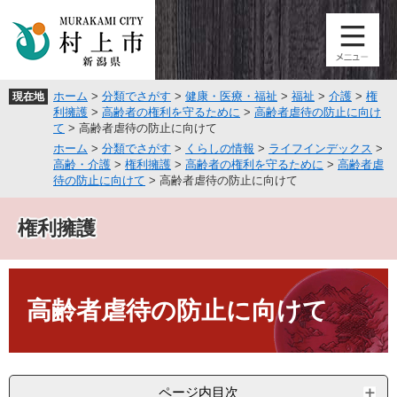
ペ
メ
ー
ニ
ジ
ュ
の
ー
先
を
ホーム
>
分類でさがす
>
健康・医療・福祉
>
福祉
>
介護
>
権
現在地
頭
飛
利擁護
>
高齢者の権利を守るために
>
高齢者虐待の防止に向け
で
ば
て
>
高齢者虐待の防止に向けて
す
し
ホーム
>
分類でさがす
>
くらしの情報
>
ライフインデックス
>
。
て
高齢・介護
>
権利擁護
>
高齢者の権利を守るために
>
高齢者虐
本
待の防止に向けて
>
高齢者虐待の防止に向けて
文
へ
権利擁護
本
文
高齢者虐待の防止に向けて
ページ内目次