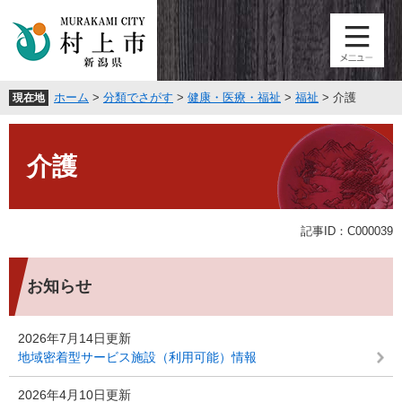
ペ
メ
ー
ニ
ジ
ュ
の
ー
先
を
ホーム
>
分類でさがす
>
健康・医療・福祉
>
福祉
>
介護
現在地
頭
飛
で
ば
本
す
し
文
。
て
介護
本
文
へ
記事ID：C000039
お知らせ
2026年7月14日更新
地域密着型サービス施設（利用可能）情報
2026年4月10日更新