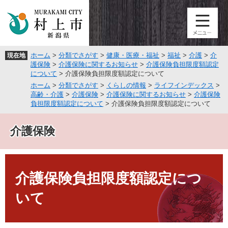
ペ
メ
ー
ニ
ジ
ュ
の
ー
先
を
ホーム
>
分類でさがす
>
健康・医療・福祉
>
福祉
>
介護
>
介
現在地
頭
飛
護保険
>
介護保険に関するお知らせ
>
介護保険負担限度額認定
で
ば
について
>
介護保険負担限度額認定について
す
し
ホーム
>
分類でさがす
>
くらしの情報
>
ライフインデックス
>
。
て
高齢・介護
>
介護保険
>
介護保険に関するお知らせ
>
介護保険
本
負担限度額認定について
>
介護保険負担限度額認定について
文
へ
介護保険
本
文
介護保険負担限度額認定につ
いて