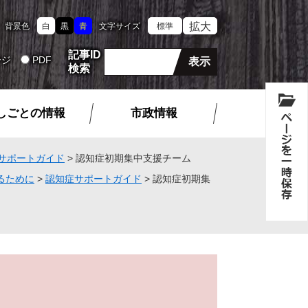
拡大
背景色
白
黒
青
文字サイズ
標準
記事ID
ージ
PDF
検索
しごとの情報
市政情報
サポートガイド
>
認知症初期集中支援チーム
るために
>
認知症サポートガイド
>
認知症初期集