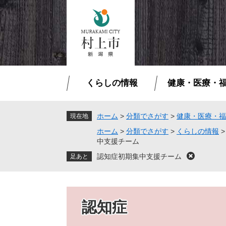
ペ
メ
ー
ニ
ジ
ュ
の
ー
先
を
頭
飛
で
ば
くらしの情報
健康・医療・
す
し
。
て
本
ホーム
>
分類でさがす
>
健康・医療・福
現在地
文
ホーム
>
分類でさがす
>
くらしの情報
へ
中支援チーム
認知症初期集中支援チーム
閉
じ
る
認知症