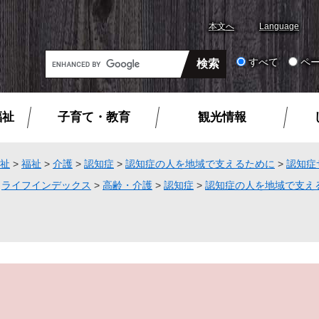
本文へ
Language
G
すべて
ペ
o
o
g
福祉
子育て・教育
観光情報
l
e
カ
祉
>
福祉
>
介護
>
認知症
>
認知症の人を地域で支えるために
>
認知症
ス
>
ライフインデックス
>
高齢・介護
>
認知症
>
認知症の人を地域で支え
タ
ム
検
索