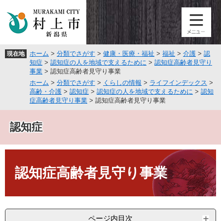
ペ
メ
ー
ニ
ジ
ュ
の
ー
先
を
ホーム
>
分類でさがす
>
健康・医療・福祉
>
福祉
>
介護
>
認
現在地
頭
飛
知症
>
認知症の人を地域で支えるために
>
認知症高齢者見守り
で
ば
事業
>
認知症高齢者見守り事業
す
し
ホーム
>
分類でさがす
>
くらしの情報
>
ライフインデックス
>
。
て
高齢・介護
>
認知症
>
認知症の人を地域で支えるために
>
認知
本
症高齢者見守り事業
>
認知症高齢者見守り事業
文
へ
認知症
本
文
認知症高齢者見守り事業
ページ内目次