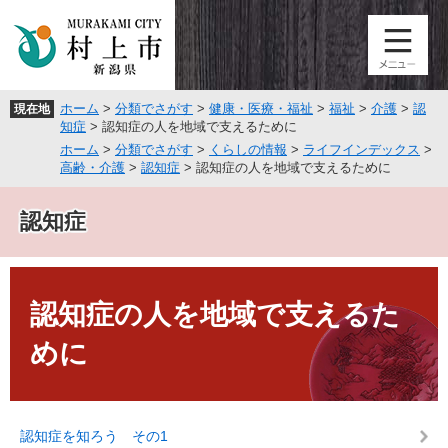
ペ
メ
ー
ニ
ジ
ュ
の
ー
先
を
ホーム
>
分類でさがす
>
健康・医療・福祉
>
福祉
>
介護
>
認
現在地
頭
飛
知症
>
認知症の人を地域で支えるために
で
ば
ホーム
>
分類でさがす
>
くらしの情報
>
ライフインデックス
>
す
し
高齢・介護
>
認知症
>
認知症の人を地域で支えるために
。
て
本
認知症
文
へ
本
文
認知症の人を地域で支えるた
めに
認知症を知ろう その1