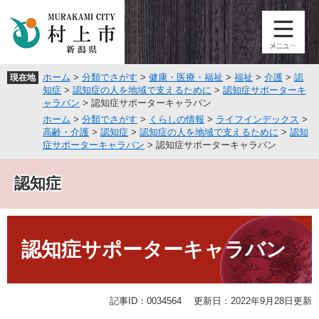
ペ
メ
ー
ニ
ジ
ュ
の
ー
先
を
ホーム
>
分類でさがす
>
健康・医療・福祉
>
福祉
>
介護
>
認
現在地
頭
飛
知症
>
認知症の人を地域で支えるために
>
認知症サポーターキ
で
ば
ャラバン
>
認知症サポーターキャラバン
す
し
ホーム
>
分類でさがす
>
くらしの情報
>
ライフインデックス
>
。
て
高齢・介護
>
認知症
>
認知症の人を地域で支えるために
>
認知
本
症サポーターキャラバン
>
認知症サポーターキャラバン
文
へ
認知症
本
文
認知症サポーターキャラバン
記事ID：0034564
更新日：2022年9月28日更新