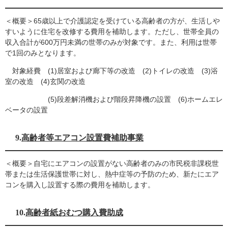
＜概要＞65歳以上で介護認定を受けている高齢者の方が、生活しや
すいように住宅を改修する費用を補助します。ただし、世帯全員の
収入合計が600万円未満の世帯のみが対象です。また、利用は世帯
で1回のみとなります。
対象経費 (1)居室および廊下等の改造 (2)トイレの改造 (3)浴
室の改造 (4)玄関の改造
(5)段差解消機および階段昇降機の設置 (6)ホームエレ
ベータの設置
9.
高齢者等エアコン設置費補助事業
＜概要＞自宅にエアコンの設置がない高齢者のみの市民税非課税世
帯または生活保護世帯に対し、熱中症等の予防のため、新たにエア
コンを購入し設置する際の費用を補助します。
10.
高齢者紙おむつ購入費助成