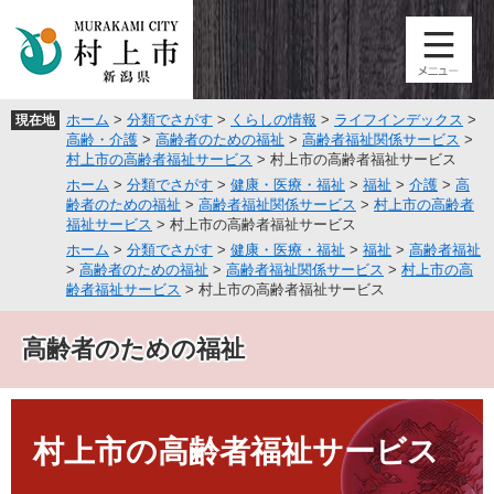
ペ
メ
ー
ニ
ジ
ュ
の
ー
先
を
ホーム
>
分類でさがす
>
くらしの情報
>
ライフインデックス
>
現在地
頭
飛
高齢・介護
>
高齢者のための福祉
>
高齢者福祉関係サービス
>
で
ば
村上市の高齢者福祉サービス
>
村上市の高齢者福祉サービス
す
し
ホーム
>
分類でさがす
>
健康・医療・福祉
>
福祉
>
介護
>
高
。
て
齢者のための福祉
>
高齢者福祉関係サービス
>
村上市の高齢者
本
福祉サービス
>
村上市の高齢者福祉サービス
文
ホーム
>
分類でさがす
>
健康・医療・福祉
>
福祉
>
高齢者福祉
へ
>
高齢者のための福祉
>
高齢者福祉関係サービス
>
村上市の高
齢者福祉サービス
>
村上市の高齢者福祉サービス
高齢者のための福祉
本
文
村上市の高齢者福祉サービス