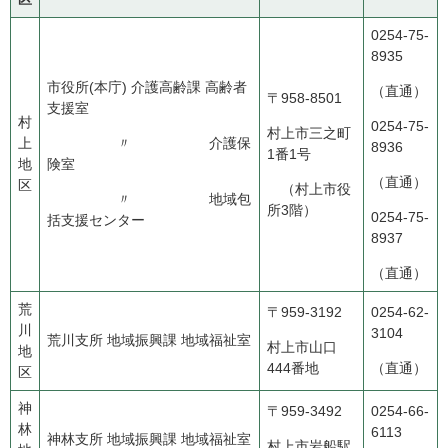
0254-75-
8935
市役所(本庁) 介護高齢課 高齢者
（直通）
〒958-8501
支援室
村
0254-75-
村上市三之町
上
〃 介護保
8936
1番1号
地
険室
（直通）
区
（村上市役
〃 地域包
所3階）
0254-75-
括支援センター
8937
（直通）
荒
〒959-3192
0254-62-
川
3104
荒川支所 地域振興課 地域福祉室
村上市山口
地
444番地
（直通）
区
神
〒959-3492
0254-66-
林
6113
神林支所 地域振興課 地域福祉室
村上市岩船駅