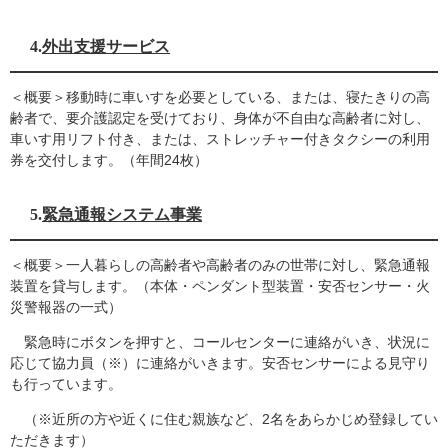
4.
外出支援サービス
＜概要＞移動時に車いすを必要としている、または、寝たきりの高
齢者で、要介護認定を受けており、身体が不自由な高齢者に対し、
車いす用リフト付き、または、ストレッチャー付きタクシーの利用
券を交付します。（年間24枚）
5.
緊急通報システム事業
＜概要＞一人暮らしの高齢者や高齢者のみの世帯に対し、緊急通報
装置を貸与します。（本体・ペンダント型装置・安否センサー・火
災警報器の一式）
緊急時にボタンを押すと、コールセンターに連絡がいき、状況に
応じて協力員（※）に連絡がいきます。安否センサーによる見守り
も行っています。
（※近所の方や近くに住む親族など、2名をあらかじめ登録してい
ただきます）