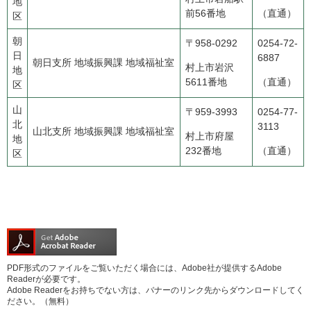
地
前56番地
（直通）
区
朝
〒958-0292
0254-72-
日
6887
朝日支所 地域振興課 地域福祉室
村上市岩沢
地
5611番地
（直通）
区
山
〒959-3993
0254-77-
北
3113
山北支所 地域振興課 地域福祉室
村上市府屋
地
232番地
（直通）
区
PDF形式のファイルをご覧いただく場合には、Adobe社が提供するAdobe
Readerが必要です。
Adobe Readerをお持ちでない方は、バナーのリンク先からダウンロードしてく
ださい。（無料）