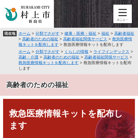
ペ
メ
ー
ニ
ジ
ュ
の
ー
先
を
ホーム
>
分類でさがす
>
健康・医療・福祉
>
福祉
>
高齢者福祉
現在地
頭
飛
>
高齢者のための福祉
>
高齢者福祉関係サービス
>
救急医療情
で
ば
報キットを配布します
>
救急医療情報キットを配布します
す
し
ホーム
>
分類でさがす
>
くらしの情報
>
ライフインデックス
>
。
て
高齢・介護
>
高齢者のための福祉
>
高齢者福祉関係サービス
>
本
救急医療情報キットを配布します
>
救急医療情報キットを配布
文
します
へ
高齢者のための福祉
本
文
救急医療情報キットを配布し
ます