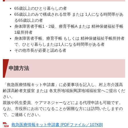
65歳以上のひとり暮らしの者
65歳以上のみで構成される世帯 または 1人になる時間帯があ
る65歳以上の者
身体障害者手帳1・2級、療育手帳A または 精神保健福祉手帳
1級所持者
身体障害者手帳、療育手帳 もしくは 精神保健福祉手帳所持者
で、ひとり暮らしまたは1人になる時間帯がある者
その他市長が必要と認める者
申請方法
「救急医療情報キット申請書」に必要事項を記入し、村上市介護高
齢課高齢者支援室 または 各支所地域振興課地域福祉室へご提出くだ
さい。
親族や民生委員、ケアマネジャーなどによる代理申請も可能です。
なお、市役所にお出でになることが困難な方には訪問いたしますの
で、ご連絡ください。
救急医療情報キット申請書 [PDFファイル／107KB]