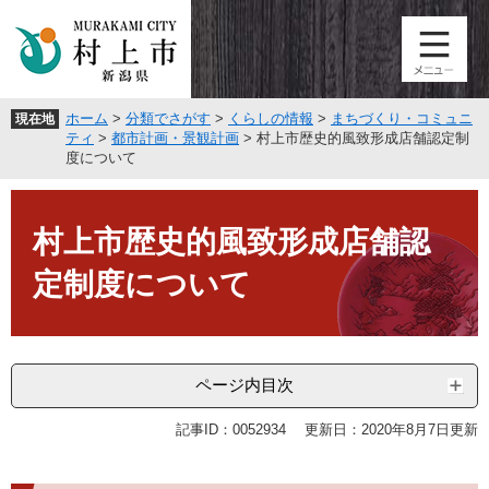
ペ
メ
ー
ニ
ジ
ュ
の
ー
先
を
ホーム
>
分類でさがす
>
くらしの情報
>
まちづくり・コミュニ
現在地
頭
飛
ティ
>
都市計画・景観計画
>
村上市歴史的風致形成店舗認定制
で
ば
度について
す
し
。
て
本
本
文
村上市歴史的風致形成店舗認
文
へ
定制度について
ページ内目次
記事ID：0052934
更新日：2020年8月7日更新