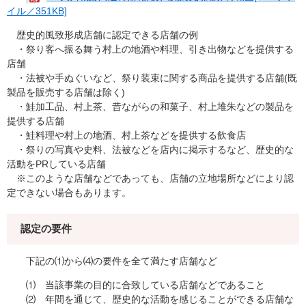
イル／351KB]
歴史的風致形成店舗に認定できる店舗の例
・祭り客へ振る舞う村上の地酒や料理、引き出物などを提供する
店舗
・法被や手ぬぐいなど、祭り装束に関する商品を提供する店舗(既
製品を販売する店舗は除く)
・鮭加工品、村上茶、昔ながらの和菓子、村上堆朱などの製品を
提供する店舗
・鮭料理や村上の地酒、村上茶などを提供する飲食店
・祭りの写真や史料、法被などを店内に掲示するなど、歴史的な
活動をPRしている店舗
※このような店舗などであっても、店舗の立地場所などにより認
定できない場合もあります。
認定の要件
下記の⑴から⑷の要件を全て満たす店舗など
⑴ 当該事業の目的に合致している店舗などであること
⑵ 年間を通じて、歴史的な活動を感じることができる店舗な