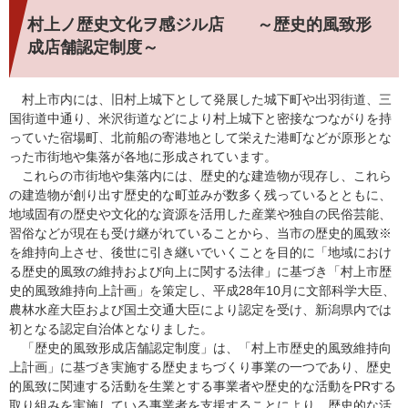
村上ノ歴史文化ヲ感ジル店 ～歴史的風致形
成店舗認定制度～
村上市内には、旧村上城下として発展した城下町や出羽街道、三
国街道中通り、米沢街道などにより村上城下と密接なつながりを持
っていた宿場町、北前船の寄港地として栄えた港町などが原形とな
った市街地や集落が各地に形成されています。
これらの市街地や集落内には、歴史的な建造物が現存し、これら
の建造物が創り出す歴史的な町並みが数多く残っているとともに、
地域固有の歴史や文化的な資源を活用した産業や独自の民俗芸能、
習俗などが現在も受け継がれていることから、当市の歴史的風致※
を維持向上させ、後世に引き継いでいくことを目的に「地域におけ
る歴史的風致の維持および向上に関する法律」に基づき「村上市歴
史的風致維持向上計画」を策定し、平成28年10月に文部科学大臣、
農林水産大臣および国土交通大臣により認定を受け、新潟県内では
初となる認定自治体となりました。
「歴史的風致形成店舗認定制度」は、「村上市歴史的風致維持向
上計画」に基づき実施する歴史まちづくり事業の一つであり、歴史
的風致に関連する活動を生業とする事業者や歴史的な活動をPRする
取り組みを実施している事業者を支援することにより、歴史的な活