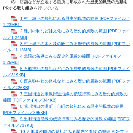
⑶ 店舗などが立地する箇所に形成された
歴史的風致の活動を
PRする取り組み
を行っている
1 村上城下の祭礼にみる歴史的風致の範囲 [PDFファイル／
1.23MB］
2 種川の制など鮭文化にみる歴史的風致の範囲 [PDFファイ
ル／1.24MB]
3 村上城下の木と漆の匠にみる歴史的風致の範囲 [PDFファ
イル／1.13MB]
4 北限の茶処にみる歴史的風致の範囲 [PDFファイル／
1.25MB]
5 石船神社の祭礼などにみる歴史的風致の範囲 [PDFファイ
ル／319KB]
6 西奈弥神社の祭礼などにみる歴史的風致の範囲 [PDFファ
イル／426KB]
7 三国街道と米沢街道沿線の伝統行事にみる歴史的風致の
範囲 [PDFファイル／344KB]
8 荒川河口の港町・市町の祭礼にみる歴史的風致の範囲
[PDFファイル／395KB]
9 出羽街道沿線の伝統行事にみる歴史的風致 の範囲[PDFフ
ァイル／737KB]
10 大川城跡周辺の祭礼にみる歴史的風致 の範囲[PDFファ