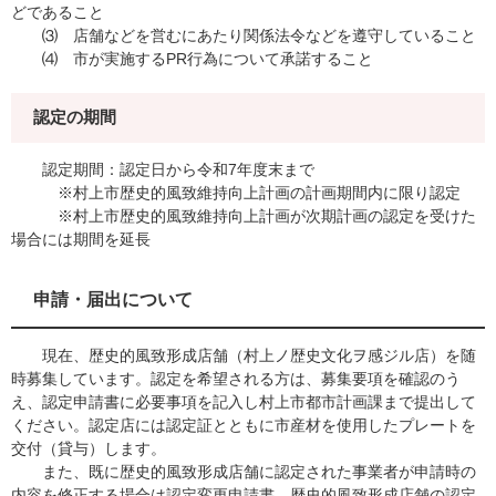
どであること
⑶ 店舗などを営むにあたり関係法令などを遵守していること
⑷ 市が実施するPR行為について承諾すること
認定の期間
認定期間：認定日から令和7年度末まで
※村上市歴史的風致維持向上計画の計画期間内に限り認定
※村上市歴史的風致維持向上計画が次期計画の認定を受けた
場合には期間を延長
申請・届出について
現在、歴史的風致形成店舗（村上ノ歴史文化ヲ感ジル店）を随
時募集しています。認定を希望される方は、募集要項を確認のう
え、認定申請書に必要事項を記入し村上市都市計画課まで提出して
ください。認定店には認定証とともに市産材を使用したプレートを
交付（貸与）します。
また、既に歴史的風致形成店舗に認定された事業者が申請時の
内容を修正する場合は認定変更申請書、歴史的風致形成店舗の認定