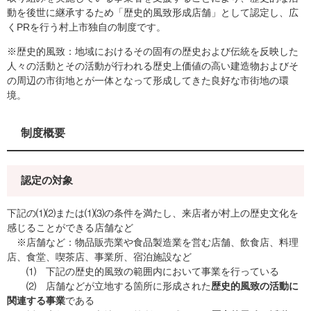
動を後世に継承するため「歴史的風致形成店舗」として認定し、広
くPRを行う村上市独自の制度です。
※歴史的風致：地域におけるその固有の歴史および伝統を反映した
人々の活動とその活動が行われる歴史上価値の高い建造物およびそ
の周辺の市街地とが一体となって形成してきた良好な市街地の環
境。
制度概要
認定の対象
下記の⑴⑵または⑴⑶の条件を満たし、来店者が村上の歴史文化を
感じることができる店舗など
※店舗など：物品販売業や食品製造業を営む店舗、飲食店、料理
店、食堂、喫茶店、事業所、宿泊施設など
⑴ 下記の歴史的風致の範囲内において事業を行っている
⑵ 店舗などが立地する箇所に形成された
歴史的風致の活動に
関連する事業
である