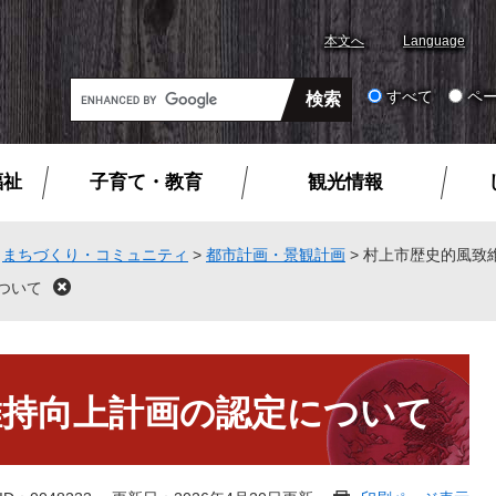
本文へ
Language
G
すべて
ペ
o
o
g
福祉
子育て・教育
観光情報
l
e
カ
>
まちづくり・コミュニティ
>
都市計画・景観計画
>
村上市歴史的風致
ス
ついて
閉
タ
じ
る
ム
検
索
維持向上計画の認定について