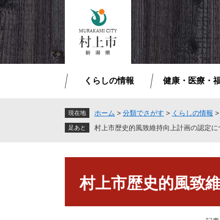
ペ
メ
ー
ニ
ジ
ュ
の
ー
先
を
頭
飛
で
ば
くらしの情報
健康・医療・
す
し
。
て
本
ホーム
>
分類でさがす
>
くらしの情報
現在地
文
村上市歴史的風致維持向上計画の認定に
へ
本
文
村上市歴史的風致