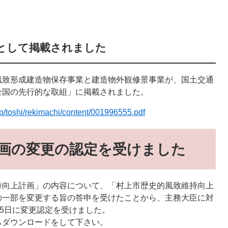
として掲載されました
致形成建造物保存事業と建造物外観修景事業が、国土交通
全国の先行的な取組」に掲載されました。
.jp/toshi/rekimachi/content/001996555.pdf
画の変更の認定を受けました
持向上計画」の内容について、「村上市歴史的風致維持向上
の一部を変更する旨の答申を受けたことから、主務大臣に対
15日に変更認定を受けました。
らダウンロードをして下さい。