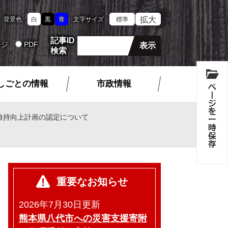
拡大
背景色
白
黒
青
文字サイズ
標準
記事ID
ージ
PDF
検索
しごとの情報
市政情報
維持向上計画の認定について
重要なお知らせ
2026年7月30日更新
熊本県八代市への災害支援寄附