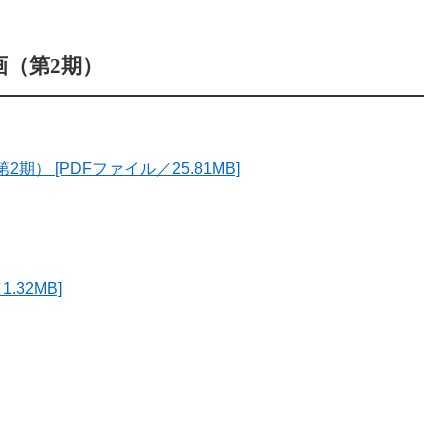
画（第2期）
） [PDFファイル／25.81MB]
.32MB]