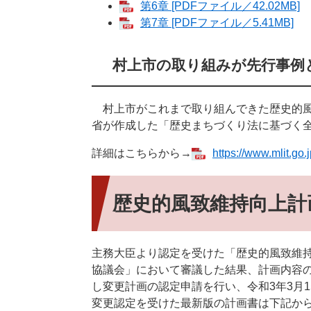
第6章 [PDFファイル／42.02MB]
第7章 [PDFファイル／5.41MB]
村上市の取り組みが先行事例
村上市がこれまで取り組んできた歴史的風
省が作成した「歴史まちづくり法に基づく
詳細はこちらから→
https://www.mlit.go
歴史的風致維持向上計
主務大臣より認定を受けた「歴史的風致維
協議会」において審議した結果、計画内容
し変更計画の認定申請を行い、令和3年3月
変更認定を受けた最新版の計画書は下記か