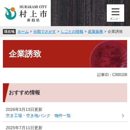
ペ
メ
ー
ニ
ジ
ュ
の
ー
先
を
ホーム
>
分類でさがす
>
しごとの情報
>
産業振興
>
企業誘致
現在地
頭
飛
で
ば
本
す
し
文
。
て
企業誘致
本
文
へ
記事ID：C000108
おすすめ情報
2026年3月13日更新
空き工場・空き地バンク 物件一覧
2025年7月11日更新