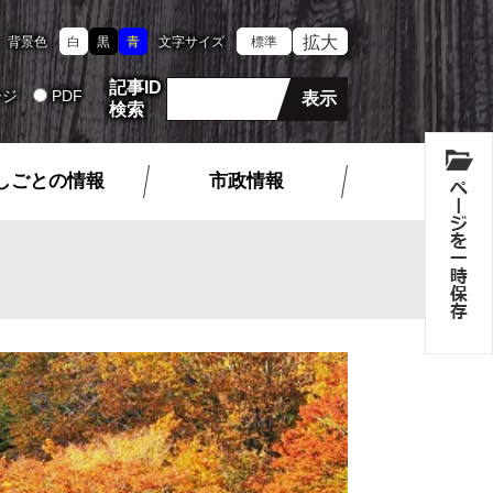
拡大
背景色
白
黒
青
文字サイズ
標準
記事ID
ージ
PDF
検索
しごとの情報
市政情報