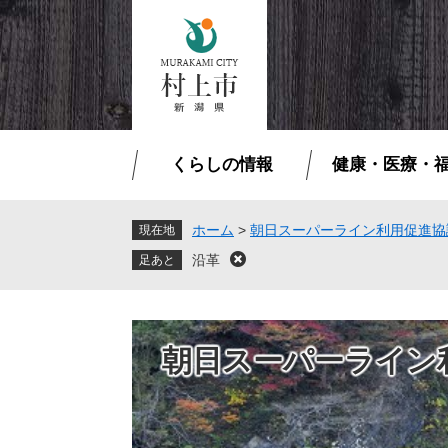
ペ
メ
ー
ニ
ジ
ュ
の
ー
先
を
頭
飛
で
ば
くらしの情報
健康・医療・
す
し
。
て
本
ホーム
>
朝日スーパーライン利用促進協
現在地
文
沿革
閉
へ
じ
る
朝日スーパーライン