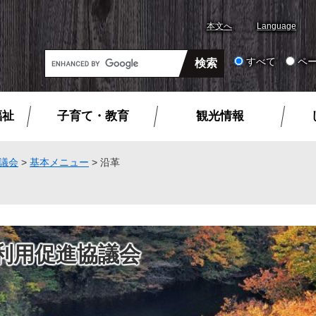
本文へ
Language
G
すべて
ペ
o
o
g
福祉
子育て・教育
観光情報
l
e
カ
議会
>
基本メニュー
>
沿革
ス
タ
ム
検
索
利用促進協議会