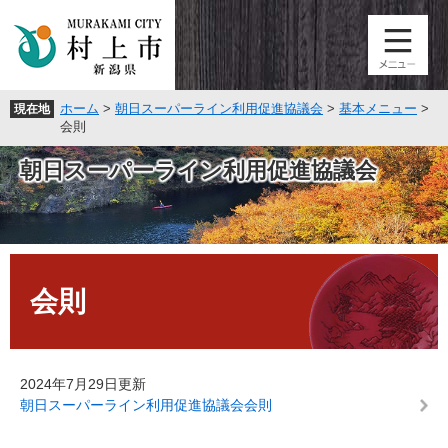
ペ
メ
ー
ニ
ジ
ュ
の
ー
先
を
ホーム
>
朝日スーパーライン利用促進協議会
>
基本メニュー
>
現在地
頭
飛
会則
で
ば
す
し
朝日スーパーライン利用促進協議会
。
て
本
文
へ
本
文
会則
2024年7月29日更新
朝日スーパーライン利用促進協議会会則