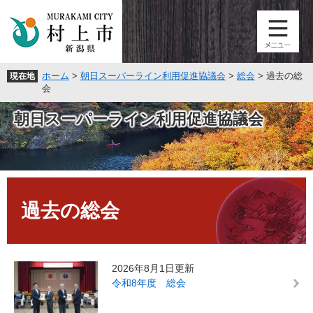
ペ
メ
ー
ニ
ジ
ュ
の
ー
先
を
ホーム
>
朝日スーパーライン利用促進協議会
>
総会
>
過去の総
現在地
頭
飛
会
で
ば
す
し
朝日スーパーライン利用促進協議会
。
て
本
文
へ
本
文
過去の総会
2026年8月1日更新
令和8年度 総会