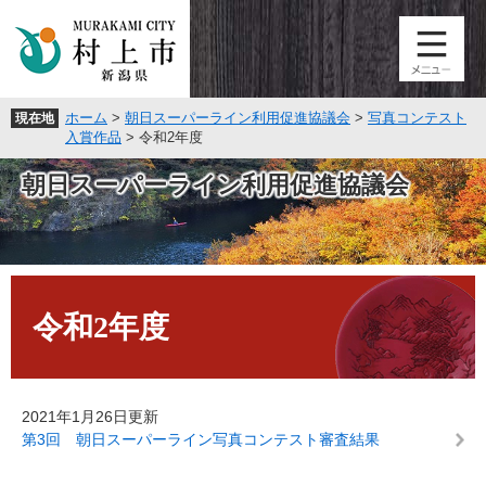
ペ
メ
ー
ニ
ジ
ュ
の
ー
先
を
ホーム
>
朝日スーパーライン利用促進協議会
>
写真コンテスト
現在地
頭
飛
入賞作品
>
令和2年度
で
ば
す
し
朝日スーパーライン利用促進協議会
。
て
本
文
へ
本
文
令和2年度
2021年1月26日更新
第3回 朝日スーパーライン写真コンテスト審査結果