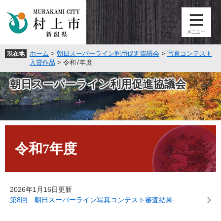
ペ
メ
ー
ニ
ジ
ュ
の
ー
先
を
ホーム
>
朝日スーパーライン利用促進協議会
>
写真コンテスト
現在地
頭
飛
入賞作品
>
令和7年度
で
ば
す
し
朝日スーパーライン利用促進協議会
。
て
本
文
へ
本
文
令和7年度
2026年1月16日更新
第8回 朝日スーパーライン写真コンテスト審査結果