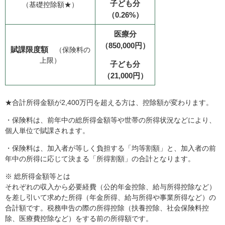
子ども分
（基礎控除額★）
（0.26%）
医療分
（850,000円）
賦課限度額
（保険料の
上限）
子ども分
（21,000円）
★合計所得金額が2,400万円を超える方は、控除額が変わります。
・保険料は、前年中の総所得金額等や世帯の所得状況などにより、
個人単位で賦課されます。
・保険料は、加入者が等しく負担する「均等割額」と、加入者の前
年中の所得に応じて決まる「所得割額」の合計となります。
※ 総所得金額等とは
それぞれの収入から必要経費（公的年金控除、給与所得控除など）
を差し引いて求めた所得（年金所得、給与所得や事業所得など）の
合計額です。税務申告の際の所得控除（扶養控除、社会保険料控
除、医療費控除など）をする前の所得額です。