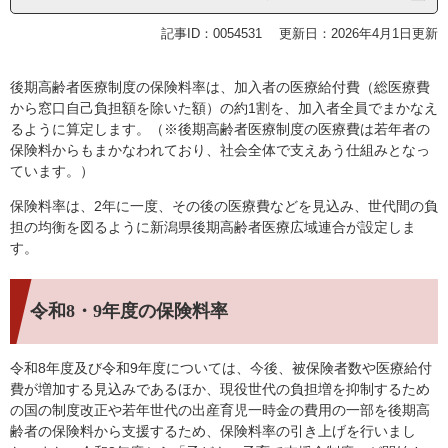
記事ID：0054531
更新日：2026年4月1日更新
後期高齢者医療制度の保険料率は、加入者の医療給付費（総医療費
から窓口自己負担額を除いた額）の約1割を、加入者全員でまかなえ
るように算定します。（※後期高齢者医療制度の医療費は若年者の
保険料からもまかなわれており、社会全体で支えあう仕組みとなっ
ています。）
保険料率は、2年に一度、その後の医療費などを見込み、世代間の負
担の均衡を図るように新潟県後期高齢者医療広域連合が設定しま
す。
令和8・9年度の保険料率
令和8年度及び令和9年度については、今後、被保険者数や医療給付
費が増加する見込みであるほか、現役世代の負担増を抑制するため
の国の制度改正や若年世代の出産育児一時金の費用の一部を後期高
齢者の保険料から支援するため、保険料率の引き上げを行いまし