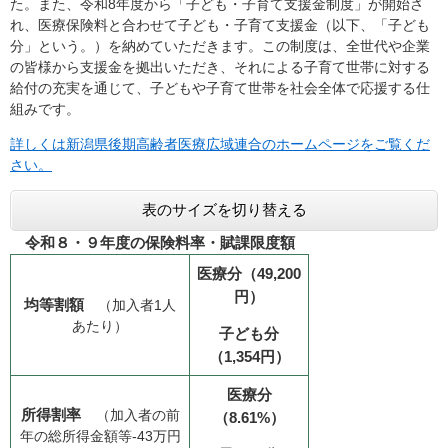
た。また、令和8年度から「子ども・子育て支援金制度」が開始さ
れ、医療保険料と合わせて子ども・子育て支援金（以下、「子ども
分」という。）を納めていただきます。この制度は、全世代や企業
の皆様から支援金を拠出いただき、それによる子育て世帯に対する
給付の充実を通じて、子どもや子育て世帯を社会全体で応援する仕
組みです。
詳しくは新潟県後期高齢者医療広域連合のホームページをご覧くだ
さい。
表のサイズを切り替える
令和８・９年度の保険料率・賦課限度額
医療分
（49,200
円）
均等割額
（加入者1人
あたり）
子ども分
（1,354円）
医療分
所得割率
（加入者の前
（8.61%）
年の総所得金額等-43万円