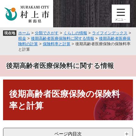
ペ
メ
ー
ニ
ジ
ュ
の
ー
先
を
ホーム
>
分類でさがす
>
くらしの情報
>
ライフインデックス
>
現在地
頭
飛
税金
>
後期高齢者医療保険料に関する情報
>
後期高齢者医療保
で
ば
険料の計算
>
保険料率と計算
>
後期高齢者医療保険の保険料率
す
し
と計算
。
て
本
後期高齢者医療保険料に関する情報
文
へ
本
文
後期高齢者医療保険の保険料
率と計算
ページ内目次