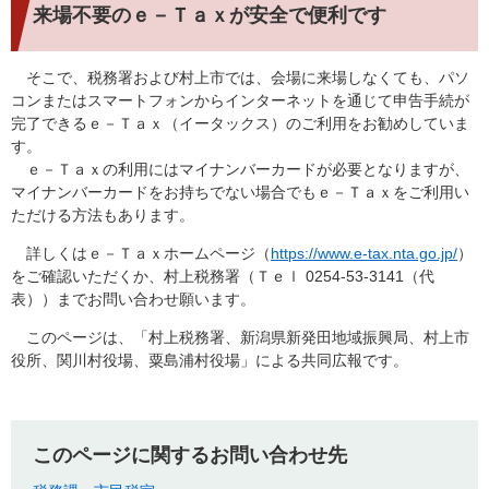
来場不要のｅ－Ｔａｘが安全で便利です
そこで、税務署および村上市では、会場に来場しなくても、パソ
コンまたはスマートフォンからインターネットを通じて申告手続が
完了できるｅ－Ｔａｘ（イータックス）のご利用をお勧めしていま
す。
ｅ－Ｔａｘの利用にはマイナンバーカードが必要となりますが、
マイナンバーカードをお持ちでない場合でもｅ－Ｔａｘをご利用い
ただける方法もあります。
詳しくはｅ－Ｔａｘホームページ（
https://www.e-tax.nta.go.jp/
）
をご確認いただくか、村上税務署（Ｔｅｌ 0254-53-3141（代
表））までお問い合わせ願います。
このページは、「村上税務署、新潟県新発田地域振興局、村上市
役所、関川村役場、粟島浦村役場」による共同広報です。
このページに関するお問い合わせ先