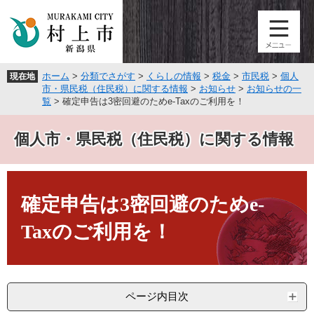
ペ
メ
ー
ニ
ジ
ュ
の
ー
先
を
ホーム
>
分類でさがす
>
くらしの情報
>
税金
>
市民税
>
個人
現在地
頭
飛
市・県民税（住民税）に関する情報
>
お知らせ
>
お知らせの一
で
ば
覧
>
確定申告は3密回避のためe-Taxのご利用を！
す
し
。
て
個人市・県民税（住民税）に関する情報
本
文
へ
本
文
確定申告は3密回避のためe-
Taxのご利用を！
ページ内目次