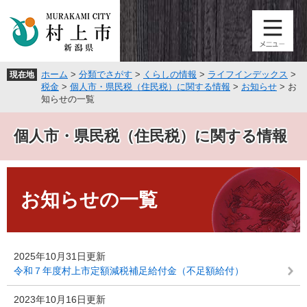
ペ
メ
ー
ニ
ジ
ュ
の
ー
先
を
ホーム
>
分類でさがす
>
くらしの情報
>
ライフインデックス
>
現在地
頭
飛
税金
>
個人市・県民税（住民税）に関する情報
>
お知らせ
>
お
で
ば
知らせの一覧
す
し
。
て
個人市・県民税（住民税）に関する情報
本
文
へ
本
文
お知らせの一覧
2025年10月31日更新
令和７年度村上市定額減税補足給付金（不足額給付）
2023年10月16日更新