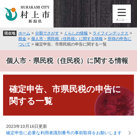
ペ
メ
ー
ニ
ジ
ュ
の
ー
先
を
ホーム
>
分類でさがす
>
くらしの情報
>
ライフインデックス
>
現在地
頭
飛
税金
>
個人市・県民税（住民税）に関する情報
>
所得の申告に
で
ば
ついて
>
確定申告、市県民税の申告に関する一覧
す
し
。
て
個人市・県民税（住民税）に関する情報
本
文
へ
本
文
確定申告、市県民税の申告に
関する一覧
2023年10月16日更新
確定申告に必要な利用者識別番号の事前取得をお願いします