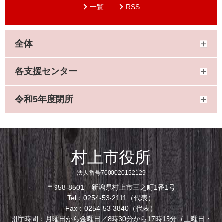
一覧
RSS
全体
各支援センター
令和5年度閉所
村上市役所
法人番号7000020152129
〒958-8501 新潟県村上市三之町1番1号
Tel：0254-53-2111（代表）
Fax：0254-53-3840（代表）
開庁時間：月曜日から金曜日／8時30分から17時15分（土曜日・