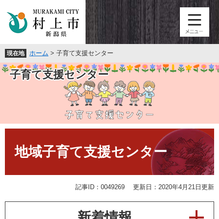
ペ
メ
ー
ニ
ジ
ュ
の
ー
先
を
ホーム
>
子育て支援センター
現在地
頭
飛
で
ば
子育て支援センター
す
し
。
て
本
文
へ
本
文
地域子育て支援センター
記事ID：0049269
更新日：2020年4月21日更新
新着情報