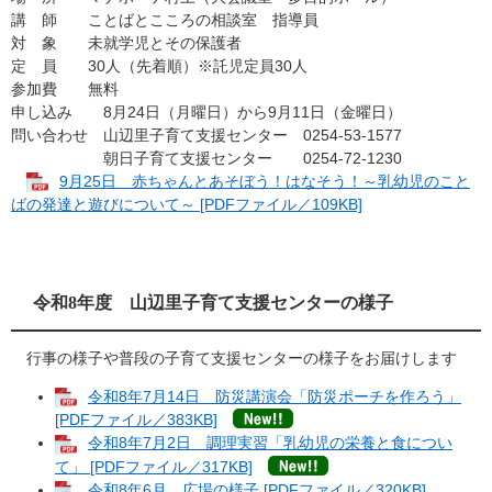
講 師 ことばとこころの相談室 指導員
対 象 未就学児とその保護者
定 員 30人（先着順）※託児定員30人
参加費 無料
申し込み 8月24日（月曜日）から9月11日（金曜日）
問い合わせ 山辺里子育て支援センター 0254-53-1577
朝日子育て支援センター 0254-72-1230
9月25日 赤ちゃんとあそぼう！はなそう！～乳幼児のこと
ばの発達と遊びについて～ [PDFファイル／109KB]
令和8年度 山辺里子育て支援センターの様子
行事の様子や普段の子育て支援センターの様子をお届けします
令和8年7月14日 防災講演会「防災ポーチを作ろう」
[PDFファイル／383KB]
令和8年7月2日 調理実習「乳幼児の栄養と食につい
て」 [PDFファイル／317KB]
令和8年6月 広場の様子 [PDFファイル／320KB]