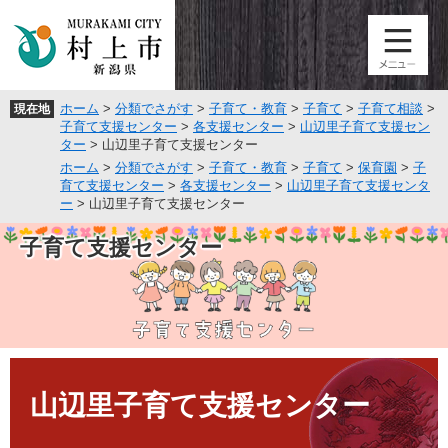
ペ
メ
ー
ニ
ジ
ュ
の
ー
先
を
ホーム
>
分類でさがす
>
子育て・教育
>
子育て
>
子育て相談
>
現在地
頭
飛
子育て支援センター
>
各支援センター
>
山辺里子育て支援セン
で
ば
ター
>
山辺里子育て支援センター
す
し
ホーム
>
分類でさがす
>
子育て・教育
>
子育て
>
保育園
>
子
。
て
育て支援センター
>
各支援センター
>
山辺里子育て支援センタ
本
ー
>
山辺里子育て支援センター
文
へ
子育て支援センター
本
文
山辺里子育て支援センター