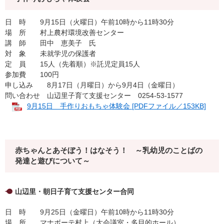
日 時 9月15日（火曜日）午前10時から11時30分
場 所 村上農村環境改善センター
講 師 田中 恵美子 氏
対 象 未就学児の保護者
定 員 15人（先着順）※託児定員15人
参加費 100円
申し込み 8月17日（月曜日）から9月4日（金曜日）
問い合わせ 山辺里子育て支援センター 0254-53-1577
9月15日 手作りおもちゃ体験会 [PDFファイル／153KB]
赤ちゃんとあそぼう！はなそう！ ～乳幼児のことばの
発達と遊びについて～
山辺里・朝日子育て支援センター合同
日 時 9月25日（金曜日）午前10時から11時30分
場 所 マナボーテ村上（大会議室・多目的ホール）