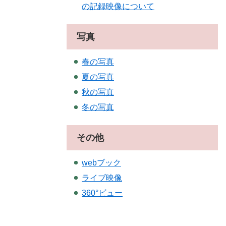
の記録映像について
写真
春の写真
夏の写真
秋の写真
冬の写真
その他
webブック
ライブ映像
360°ビュー