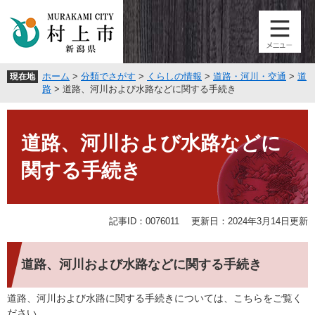
ペ
メ
ー
ニ
ジ
ュ
の
ー
先
を
ホーム
>
分類でさがす
>
くらしの情報
>
道路・河川・交通
>
道
現在地
頭
飛
路
>
道路、河川および水路などに関する手続き
で
ば
す
し
本
。
て
文
道路、河川および水路などに
本
文
関する手続き
へ
記事ID：0076011
更新日：2024年3月14日更新
道路、河川および水路などに関する手続き
道路、河川および水路に関する手続きについては、こちらをご覧く
ださい。