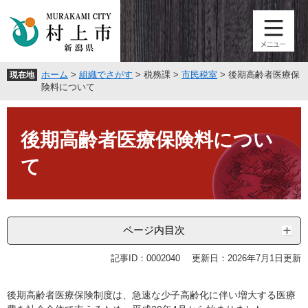
ペ
メ
ー
ニ
ジ
ュ
の
ー
先
を
ホーム
>
組織でさがす
>
税務課
>
市民税室
>
後期高齢者医療保
現在地
頭
飛
険料について
で
ば
す
し
本
。
て
文
後期高齢者医療保険料につい
本
文
て
へ
ページ内目次
記事ID：0002040
更新日：2026年7月1日更新
後期高齢者医療保険制度は、急速な少子高齢化に伴い増大する医療