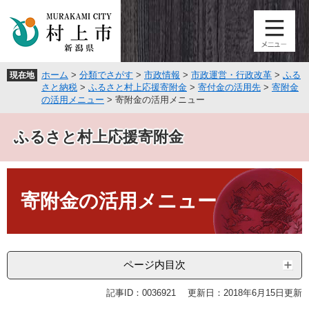
ペ
メ
ー
ニ
ジ
ュ
の
ー
先
を
ホーム
>
分類でさがす
>
市政情報
>
市政運営・行政改革
>
ふる
現在地
頭
飛
さと納税
>
ふるさと村上応援寄附金
>
寄付金の活用先
>
寄附金
で
ば
の活用メニュー
>
寄附金の活用メニュー
す
し
。
て
ふるさと村上応援寄附金
本
文
へ
本
文
寄附金の活用メニュー
ページ内目次
記事ID：0036921
更新日：2018年6月15日更新