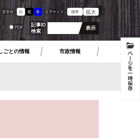
拡大
背景色
白
黒
青
文字サイズ
標準
記事ID
ージ
PDF
検索
しごとの情報
市政情報