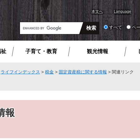
本文へ
Language
G
すべて
ペ
o
o
g
福祉
子育て・教育
観光情報
l
e
カ
>
ライフインデックス
>
税金
>
固定資産税に関する情報
>
関連リンク
ス
タ
ム
検
索
情報