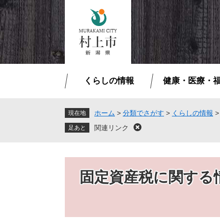
ペ
メ
ー
ニ
ジ
ュ
の
ー
先
を
頭
飛
で
ば
くらしの情報
健康・医療・
す
し
。
て
本
ホーム
>
分類でさがす
>
くらしの情報
現在地
文
関連リンク
閉
へ
じ
る
固定資産税に関する